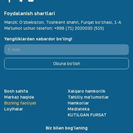
Foydalanish shartlari
Manzil
:
O‘zbekiston, Toshkent shahri, Furqat ko‘chasi, 1-A
Ma'lumot uchun telefon
:
+998 (71) 2020030 (515)
Yangiliklardan xabardor bo'ling!
Obuna bo'lish
Bosh sahifa
Xalqaro hamkorlik
Markaz haqida
Tahliliy ma’lumotlar
Bizning faoliyat
Hamkorlar
Loyihalar
Mediateka
KUTILGAN FURSAT
Biz bilan bog'laning