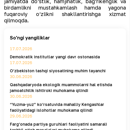
jamiyatda do‘stlik, hamjihatlik, bag‘rikenglik va
birdamlikni mustahkamlash hamda yagona
fuqaroviy o‘zlikni shakllantirishga xizmat
qilmoqda.
So'ngi yangiliklar
17.07.2026
Demokratik institutlar yangi davr ostonasida
17.07.2026
O‘zbekiston tashqi siyosatining muhim tayanchi
30.06.2026
Qashqadaryoda ekologik muammolarni hal etishda
jamoatchilik ishtiroki muhokama qilindi
30.06.2026
“Yuzma-yuz” ko‘rsatuvida mahalliy Kengashlar
faoliyatidagi islohotlar muhokama qilindi
29.06.2026
Farg‘onada partiya guruhlari faoliyatini samarali
tashkil etish masalalari muhokama qilindi