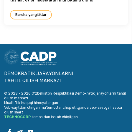
Barcha yangiliklar
DEMOKRАTIK JАRАYONLАRNI
TАHLIL QILISH MАRKАZI
© 2023 -
2026
O‘zbekiston Respublikasi Demokratik jarayonlarni tahlil
qilish markazi
Mualliflik huquqi himoyalangan
Veb-saytdan olingan maʼlumotlar chop etilganda veb-saytga havola
qilish shart
TECHNOCORP
tomonidan ishlab chiqilgan