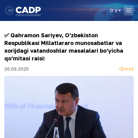
Oʻz
✅ Qahramon Sariyev, O‘zbekiston
Respublikasi Millatlararo munosabatlar va
xorijdagi vatandoshlar masalalari bo‘yicha
qo‘mitasi raisi:
20.09.2025
948