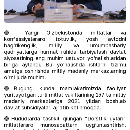
🟢 Yangi O‘zbekistonda millatlar va
konfessiyalararo totuvlik, yosh avlodni
bag‘rikenglik, milliy va umumbashariy
qadriyatlarga hurmat ruhida tarbiyalash davlat
siyosatining eng muhim ustuvor yo‘nalishlaridan
biriga aylandi. Bu yo‘nalishda ishlarni tizimli
amalga oshirishda milliy madaniy markazlarning
o‘rni juda muhim.
🟢Bugungi kunda mamlakatimizda faoliyat
yuritayotgan turli millat vakillarining 157 ta milliy
madaniy markazlariga 2021 yildan boshlab
davlat subsidiyalari ajratib kelinmoqda.
🟢Hududlarda tashkil qilingan “Do‘stlik uylari”
millatlararo munosabatlarni uyg‘unlashtirish,