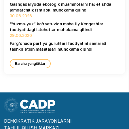
Qashqadaryoda ekologik muammolarni hal etishda
jamoatchilik ishtiroki muhokama qilindi
30.06.2026
“Yuzma-yuz” ko‘rsatuvida mahalliy Kengashlar
faoliyatidagi islohotlar muhokama qilindi
29.06.2026
Farg‘onada partiya guruhlari faoliyatini samarali
tashkil etish masalalari muhokama qilindi
Barcha yangiliklar
DEMOKRАTIK JАRАYONLАRNI
TАHLIL QILISH MАRKАZI