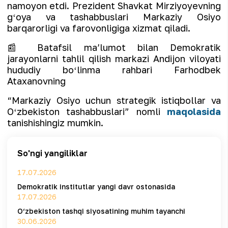
namoyon etdi. Prezident Shavkat Mirziyoyevning
gʻoya va tashabbuslari Markaziy Osiyo
barqarorligi va farovonligiga xizmat qiladi.
📰 Batafsil maʼlumot bilan Demokratik
jarayonlarni tahlil qilish markazi Andijon viloyati
hududiy boʻlinma rahbari Farhodbek
Ataxanovning
“Markaziy Osiyo uchun strategik istiqbollar va
Oʻzbekiston tashabbuslari”
nomli
maqolasida
tanishishingiz mumkin.
So'ngi yangiliklar
17.07.2026
Demokratik institutlar yangi davr ostonasida
17.07.2026
O‘zbekiston tashqi siyosatining muhim tayanchi
30.06.2026