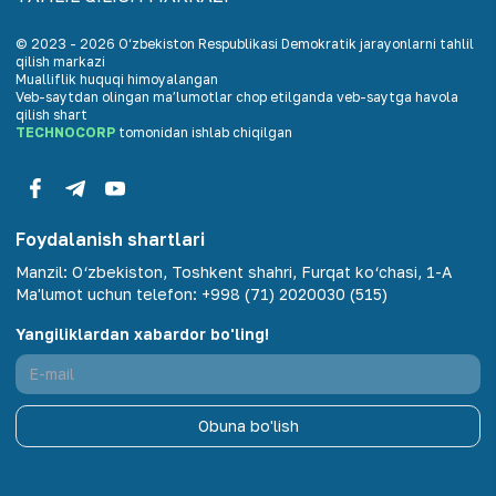
© 2023 -
2026
O‘zbekiston Respublikasi Demokratik jarayonlarni tahlil
qilish markazi
Mualliflik huquqi himoyalangan
Veb-saytdan olingan maʼlumotlar chop etilganda veb-saytga havola
qilish shart
TECHNOCORP
tomonidan ishlab chiqilgan
Foydalanish shartlari
Manzil
:
O‘zbekiston, Toshkent shahri, Furqat ko‘chasi, 1-A
Ma'lumot uchun telefon
:
+998 (71) 2020030 (515)
Yangiliklardan xabardor bo'ling!
Obuna bo'lish