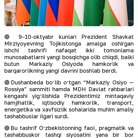
🟢 9–10-oktyabr kunlari Prezident Shavkat
Mirziyoyevning Tojikistonga amalga oshirgan
ishchi tashrifi nafaqat ikki tomonlama
munosabatlarni yangi bosqichga olib chiqdi, balki
butun Markaziy Osiyoda hamkorlik va
barqarorlikning yangi davrini boshlab berdi.
🟢Dushanbeda boʻlib oʻtgan “Markaziy Osiyo —
Rossiya” sammiti hamda MDH Davlat rahbarlari
kengashi yigʻilishida Prezidentimiz mintaqaviy
hamjihatlik, iqtisodiy hamkorlik, transport,
energetika va xavfsizlik sohalarida muhim amaliy
tashabbuslar ilgari surdi.
🟢Bu tashrif Oʻzbekistonning faol, pragmatik va
tashabbuskor tashqi siyosatini yana bir bor