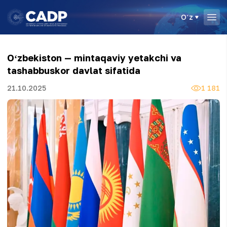
Oʻz
Oʻzbekiston — mintaqaviy yetakchi va
tashabbuskor davlat sifatida
21.10.2025
1 181