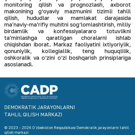
monitoring qilish va prognozlash, axborot
makonining g‘oyaviy mazmunini tizimli tahlil
qilish, hududlar va mamlakat darajasida
ma’naviy-ma’rifiy muhitni sog‘lomlashtirish, milliy
birdamlik va konfessiyalararo totuvlikni
ta’minlashga qaratilgan choralarni ishlab
chiqishdan iborat. Markaz faoliyatini ixtiyoriylik,
qonuniylik, kollegiallik, teng huquqlilik,
oshkoralik va o‘zini o‘zi boshqarish prinsiplariga
asoslanadi.
DEMOKRАTIK JАRАYONLАRNI
TАHLIL QILISH MАRKАZI
© 2023 -
2026
O‘zbekiston Respublikasi Demokratik jarayonlarni tahlil
qilish markazi