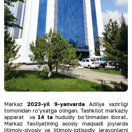
Markaz
2023-yil 9-yanvarda
Adliya vazirligi
tomonidan ro‘yxatga olingan. Tashkilot markaziy
apparat va
14 ta
hududiy bo‘linmadan iborat.
Markaz faoliyatining asosiy maqsadi joylarda
ijtimoiy-siyosiy va ijtimoiy-iqtisodiy jarayonlarni