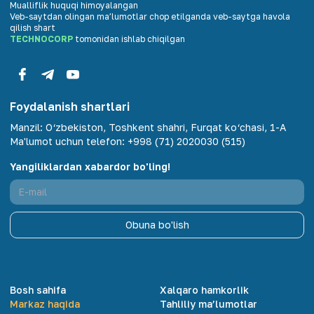
Mualliflik huquqi himoyalangan
Veb-saytdan olingan maʼlumotlar chop etilganda veb-saytga havola
qilish shart
TECHNOCORP
tomonidan ishlab chiqilgan
Foydalanish shartlari
Manzil
:
O‘zbekiston, Toshkent shahri, Furqat ko‘chasi, 1-A
Ma'lumot uchun telefon
:
+998 (71) 2020030 (515)
Yangiliklardan xabardor bo'ling!
Obuna bo'lish
Bosh sahifa
Xalqaro hamkorlik
Markaz haqida
Tahliliy ma’lumotlar