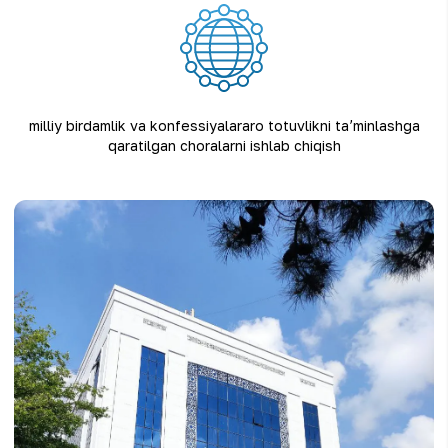
milliy birdamlik va konfessiyalararo totuvlikni taʼminlashga
qaratilgan choralarni ishlab chiqish