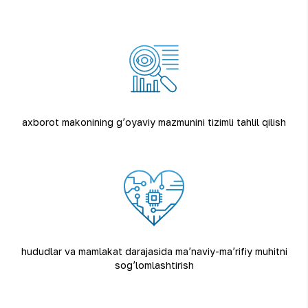
axborot makonining gʼoyaviy mazmunini tizimli tahlil qilish
hududlar va mamlakat darajasida maʼnaviy-maʼrifiy muhitni
sogʼlomlashtirish