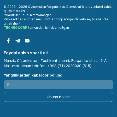
© 2023 -
2026
O‘zbekiston Respublikasi Demokratik jarayonlarni tahlil
qilish markazi
Mualliflik huquqi himoyalangan
Veb-saytdan olingan maʼlumotlar chop etilganda veb-saytga havola
qilish shart
TECHNOCORP
tomonidan ishlab chiqilgan
Foydalanish shartlari
Manzil
:
O‘zbekiston, Toshkent shahri, Furqat ko‘chasi, 1-A
Ma'lumot uchun telefon
:
+998 (71) 2020030 (515)
Yangiliklardan xabardor bo'ling!
Obuna bo'lish