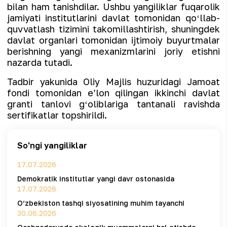
bilan ham tanishdilar. Ushbu yangiliklar fuqarolik
jamiyati institutlarini davlat tomonidan qoʻllab-
quvvatlash tizimini takomillashtirish, shuningdek
davlat organlari tomonidan ijtimoiy buyurtmalar
berishning yangi mexanizmlarini joriy etishni
nazarda tutadi.
Tadbir yakunida Oliy Majlis huzuridagi Jamoat
fondi tomonidan eʼlon qilingan ikkinchi davlat
granti tanlovi gʻoliblariga tantanali ravishda
sertifikatlar topshirildi.
So'ngi yangiliklar
17.07.2026
Demokratik institutlar yangi davr ostonasida
17.07.2026
O‘zbekiston tashqi siyosatining muhim tayanchi
30.06.2026