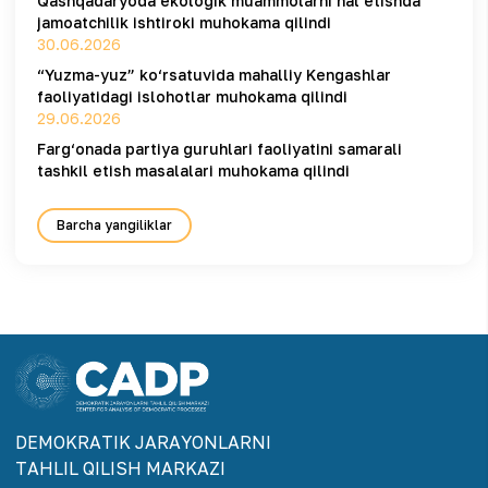
Qashqadaryoda ekologik muammolarni hal etishda
jamoatchilik ishtiroki muhokama qilindi
30.06.2026
“Yuzma-yuz” ko‘rsatuvida mahalliy Kengashlar
faoliyatidagi islohotlar muhokama qilindi
29.06.2026
Farg‘onada partiya guruhlari faoliyatini samarali
tashkil etish masalalari muhokama qilindi
Barcha yangiliklar
DEMOKRАTIK JАRАYONLАRNI
TАHLIL QILISH MАRKАZI