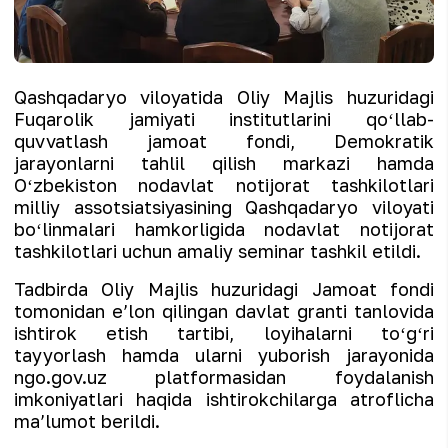
Qashqadaryo viloyatida Oliy Majlis huzuridagi
Fuqarolik jamiyati institutlarini qoʻllab-
quvvatlash jamoat fondi, Demokratik
jarayonlarni tahlil qilish markazi hamda
Oʻzbekiston nodavlat notijorat tashkilotlari
milliy assotsiatsiyasining Qashqadaryo viloyati
boʻlinmalari hamkorligida nodavlat notijorat
tashkilotlari uchun amaliy seminar tashkil etildi.
Tadbirda Oliy Majlis huzuridagi Jamoat fondi
tomonidan eʼlon qilingan davlat granti tanlovida
ishtirok etish tartibi, loyihalarni toʻgʻri
tayyorlash hamda ularni yuborish jarayonida
ngo.gov.uz platformasidan foydalanish
imkoniyatlari haqida ishtirokchilarga atroflicha
maʼlumot berildi.