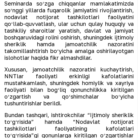
Seminarda soʻzga chiqqanlar mamlakatimizda
soʻnggi yillarda fuqarolik jamiyatini rivojlantirish,
nodavlat notijorat tashkilotlari faoliyatini
qoʻllab-quvvatlash, ular uchun qulay huquqiy va
tashkiliy sharoitlar yaratish, davlat va jamiyat
boshqaruvidagi rolini oshirish, shuningdek ijtimoiy
sheriklik hamda jamoatchilik nazoratini
takomillashtirish boʻyicha amalga oshirilayotgan
islohotlar haqida fikr almashdilar.
Xususan, jamoatchilik nazoratini kuchaytirish,
NNTlar faoliyati erkinligi kafolatlarini
mustahkamlash, shuningdek homiylik va xayriya
faoliyati bilan bogʻliq qonunchilikka kiritilgan
oʻzgartish va qoʻshimchalar boʻyicha
tushuntirishlar berildi.
Bundan tashqari, ishtirokchilar “Ijtimoiy sheriklik
toʻgʻrisida” hamda “Nodavlat notijorat
tashkilotlari faoliyatining kafolatlari
toʻgʻrisida”gi qonunlarga kiritilgan oʻzgartishlar