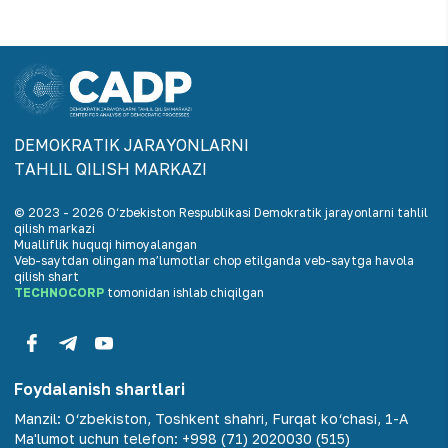
DEMOKRАTIK JАRАYONLАRNI
TАHLIL QILISH MАRKАZI
© 2023 -
2026
O‘zbekiston Respublikasi Demokratik jarayonlarni tahlil
qilish markazi
Mualliflik huquqi himoyalangan
Veb-saytdan olingan maʼlumotlar chop etilganda veb-saytga havola
qilish shart
TECHNOCORP
tomonidan ishlab chiqilgan
Foydalanish shartlari
Manzil
:
O‘zbekiston, Toshkent shahri, Furqat ko‘chasi, 1-A
Ma'lumot uchun telefon
:
+998 (71) 2020030 (515)