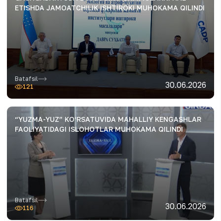
ETISHDA JAMOATCHILIK ISHTIROKI MUHOKAMA QILINDI
Batafsil
30.06.2026
121
“YUZMA-YUZ” KO‘RSATUVIDA MAHALLIY KENGASHLAR
FAOLIYATIDAGI ISLOHOTLAR MUHOKAMA QILINDI
Batafsil
30.06.2026
116