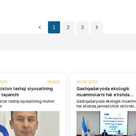
1
2
3
2026
203
30.06.2026
iston tashqi siyosatining
Qashqadaryoda ekologik
 tayanchi
muammolarni hal etishda
jamoatchilik ishtiroki muho
ston tashqi siyosatining muhim
Qashqadaryoda ekologik muammo
i
hal etishda jamoatchilik ishtiroki
qilindi
muhokama qilindi