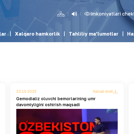
Imkoniyatlari che
lar
Xalqaro hamkorlik
Tahliliy ma’lumotlar
Ha
23.10.2025
Yuklab olish
Gemodializ oluvchi bemorlarining umr
davomiyligini oshirish maqsadi