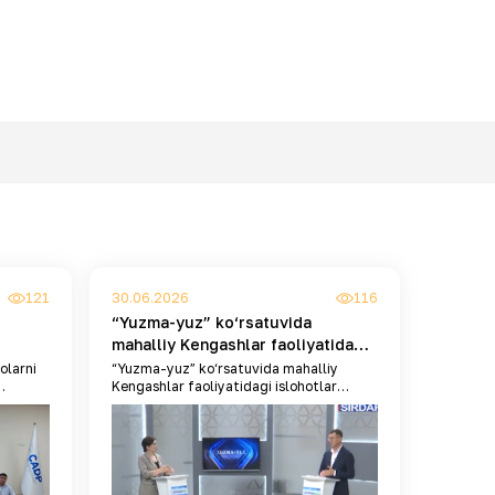
121
30.06.2026
116
“Yuzma-yuz” ko‘rsatuvida
mahalliy Kengashlar faoliyatidagi
kama
islohotlar muhokama qilindi
larni
“Yuzma-yuz” ko‘rsatuvida mahalliy
Kengashlar faoliyatidagi islohotlar
muhokama qilindi