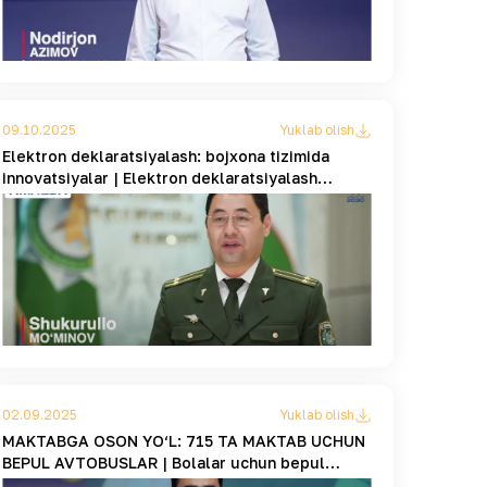
09.10.2025
Yuklab olish
Elektron deklaratsiyalash: bojxona tizimida
innovatsiyalar | Elektron deklaratsiyalash
afzalliklari
02.09.2025
Yuklab olish
MAKTABGA OSON YO‘L: 715 TA MAKTAB UCHUN
BEPUL AVTOBUSLAR | Bolalar uchun bepul
avtobuslar