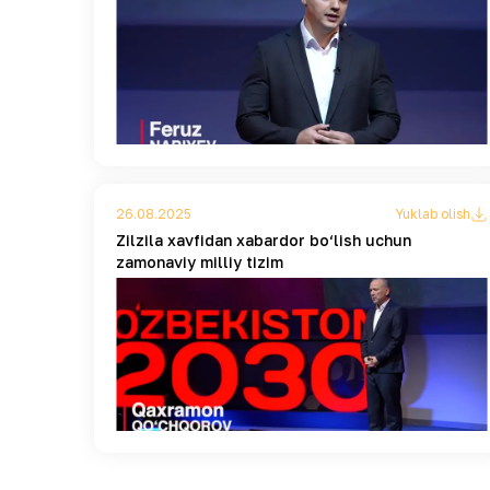
26.08.2025
Yuklab olish
Zilzila xavfidan xabardor bo‘lish uchun
zamonaviy milliy tizim