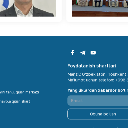
Foydalanish shartlari
Manzil
:
O‘zbekiston, Toshkent s
Ma'lumot uchun telefon
:
+998 (
Yangiliklardan xabardor bo'li
ni tahlil qilish markazi
avola qilish shart
Obuna bo'lish