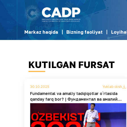
Markaz haqida
Bizning faoliyat
Loyiha
KUTILGAN FURSAT
30.10.2025
Yuklab olish
Fundamental va amaliy tadqiqotlar o`rtasida
qanday farq bor? | Фундаментал ва амалий
тадқиқотлар