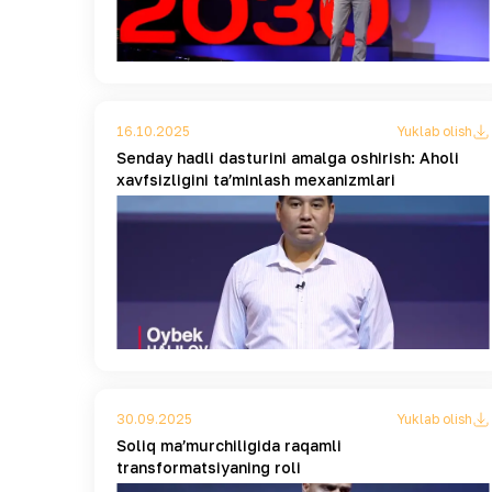
16.10.2025
Yuklab olish
Senday hadli dasturini amalga oshirish: Aholi
xavfsizligini taʼminlash mexanizmlari
30.09.2025
Yuklab olish
Soliq maʼmurchiligida raqamli
transformatsiyaning roli