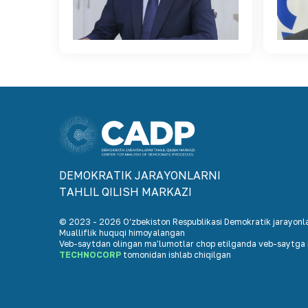
DEMOKRАTIK JАRАYONLАRNI
TАHLIL QILISH MАRKАZI
© 2023 -
2026
O‘zbekiston Respublikasi Demokratik jarayonlar
Mualliflik huquqi himoyalangan
Veb-saytdan olingan maʼlumotlar chop etilganda veb-saytga h
TECHNOCORP
tomonidan ishlab chiqilgan