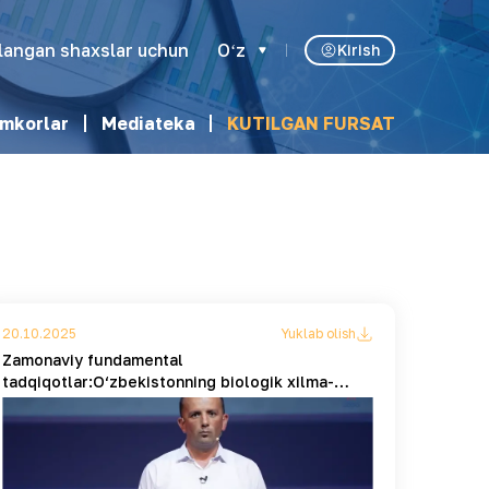
klangan shaxslar uchun
Oʻz
Kirish
mkorlar
Mediateka
KUTILGAN FURSAT
20.10.2025
Yuklab olish
Zamonaviy fundamental
tadqiqotlar:O‘zbekistonning biologik xilma-
xilligini saqlash va rivojlantirish