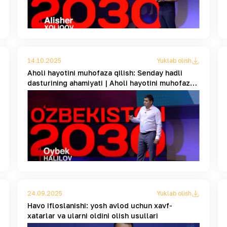
14.10.2025
Yuklab olish
Aholi hayotini muhofaza qilish: Senday hadli
dasturining ahamiyati | Aholi hayotini muhofaza
qilish
24.09.2025
Yuklab olish
Havo ifloslanishi: yosh avlod uchun xavf-
xatarlar va ularni oldini olish usullari