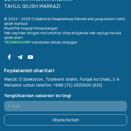
TАHLIL QILISH MАRKАZI
© 2023 -
2026
O‘zbekiston Respublikasi Demokratik jarayonlarni tahlil
qilish markazi
Mualliflik huquqi himoyalangan
Veb-saytdan olingan maʼlumotlar chop etilganda veb-saytga havola
qilish shart
TECHNOCORP
tomonidan ishlab chiqilgan
Foydalanish shartlari
Manzil
:
O‘zbekiston, Toshkent shahri, Furqat ko‘chasi, 1-A
Ma'lumot uchun telefon
:
+998 (71) 2020030 (515)
Yangiliklardan xabardor bo'ling!
Obuna bo'lish