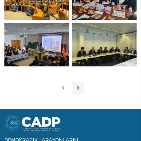
DEMOKRАTIK JАRАYONLАRNI