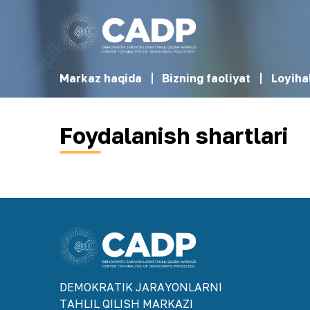
Markaz haqida
Bizning faoliyat
Loyiha
Foydalanish shartlari
DEMOKRАTIK JАRАYONLАRNI
TАHLIL QILISH MАRKАZI