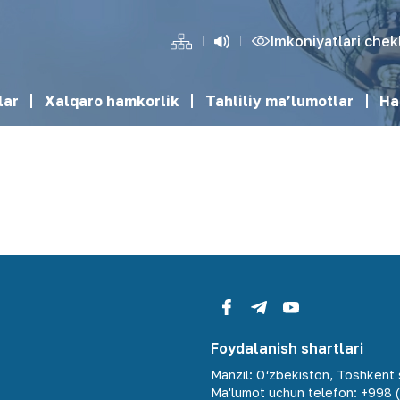
Imkoniyatlari che
lar
Xalqaro hamkorlik
Tahliliy ma’lumotlar
Ha
Foydalanish shartlari
Manzil
:
O‘zbekiston, Toshkent s
Ma'lumot uchun telefon
:
+998 (