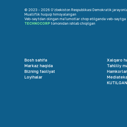
© 2023 -
2026
O‘zbekiston Respublikasi Demokratik jarayonlar
Mualliflik huquqi himoyalangan
Veb-saytdan olingan maʼlumotlar chop etilganda veb-saytga h
TECHNOCORP
tomonidan ishlab chiqilgan
Bosh sahifa
Xalqaro h
Markaz haqida
Tahliliy m
Bizning faoliyat
Hamkorla
Loyihalar
Mediatek
KUTILGAN