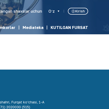
klangan shaxslar uchun
Oʻz
Kirish
mkorlar
Mediateka
KUTILGAN FURSAT
hahri, Furqat ko‘chasi, 1-A
71) 2020030 (515)