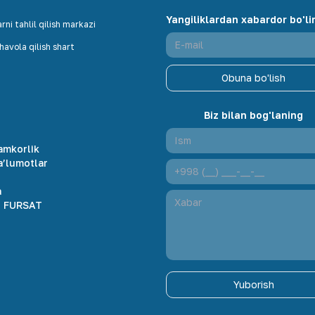
Yangiliklardan xabardor bo'li
ni tahlil qilish markazi
avola qilish shart
Obuna bo'lish
Biz bilan bog'laning
amkorlik
a’lumotlar
r
a
 FURSAT
Yuborish