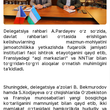
Delegatsiya rahbari A.Pardayev oʻz soʻzida,
davlat rahbarlari oʻrtasida erishilgan
kelishuvlarning mazmun-mohiyatini
jamoatchilikka yetkazishda fuqarolik jamiyati
institutlari faol ishtirok etayotganini qayd etib,
Fransiyadagi “aql markazlari” va NNTlar bilan
toʻgʻridan-toʻgʻri aloqalar oʻrnatish muhimligini
taʼkidladi.
Shuningdek, delegatsiya aʼzolari B. Bekmurodov
hamda S.Xodjayeva oʻz chiqishlarida Oʻzbekiston
va Fransiya munosabatlari yangi bosqichga
koʻtarilganini mamnuniyat bilan qayd etib, ikki
mamlakat oʻrtasidagi hamkorlikda hududiy va