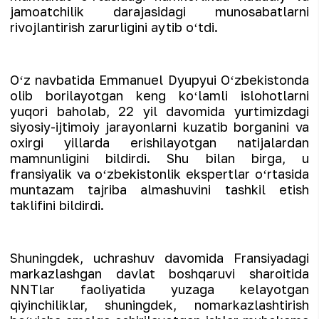
jamoatchilik darajasidagi munosabatlarni
rivojlantirish zarurligini aytib oʻtdi.
Oʻz navbatida Emmanuel Dyupyui Oʻzbekistonda
olib borilayotgan keng koʻlamli islohotlarni
yuqori baholab, 22 yil davomida yurtimizdagi
siyosiy-ijtimoiy jarayonlarni kuzatib borganini va
oxirgi yillarda erishilayotgan natijalardan
mamnunligini bildirdi. Shu bilan birga, u
fransiyalik va oʻzbekistonlik ekspertlar oʻrtasida
muntazam tajriba almashuvini tashkil etish
taklifini bildirdi.
Shuningdek, uchrashuv davomida Fransiyadagi
markazlashgan davlat boshqaruvi sharoitida
NNTlar faoliyatida yuzaga kelayotgan
qiyinchiliklar, shuningdek, nomarkazlashtirish