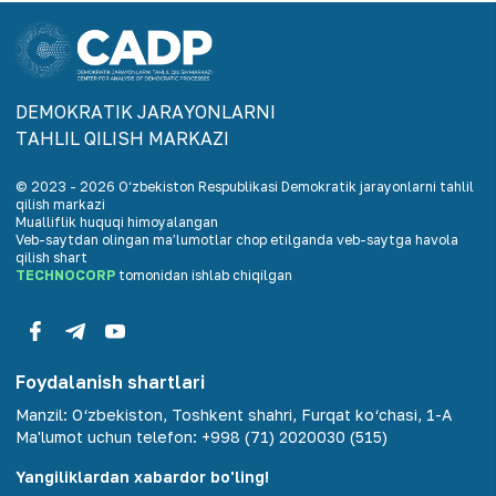
DEMOKRАTIK JАRАYONLАRNI
TАHLIL QILISH MАRKАZI
© 2023 -
2026
O‘zbekiston Respublikasi Demokratik jarayonlarni tahlil
qilish markazi
Mualliflik huquqi himoyalangan
Veb-saytdan olingan maʼlumotlar chop etilganda veb-saytga havola
qilish shart
TECHNOCORP
tomonidan ishlab chiqilgan
Foydalanish shartlari
Manzil
:
O‘zbekiston, Toshkent shahri, Furqat ko‘chasi, 1-A
Ma'lumot uchun telefon
:
+998 (71) 2020030 (515)
Yangiliklardan xabardor bo'ling!