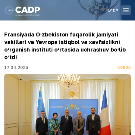
Oʻz
Fransiyada Oʻzbekiston fuqarolik jamiyati
vakillari va Yevropa istiqbol va xavfsizlikni
oʻrganish instituti oʻrtasida uchrashuv boʻlib
oʻtdi
17.04.2025
638