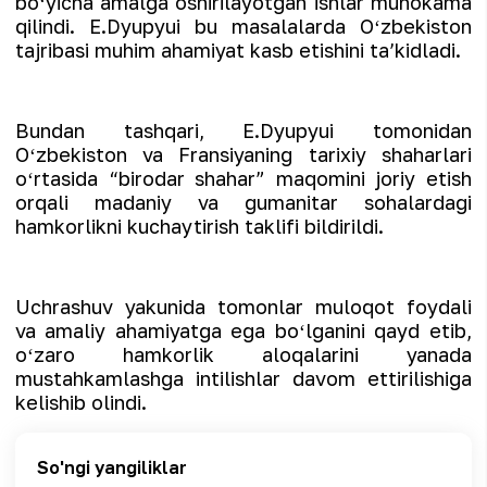
boʻyicha amalga oshirilayotgan ishlar muhokama
qilindi. E.Dyupyui bu masalalarda Oʻzbekiston
tajribasi muhim ahamiyat kasb etishini taʼkidladi.
Bundan tashqari, E.Dyupyui tomonidan
Oʻzbekiston va Fransiyaning tarixiy shaharlari
oʻrtasida “birodar shahar” maqomini joriy etish
orqali madaniy va gumanitar sohalardagi
hamkorlikni kuchaytirish taklifi bildirildi.
Uchrashuv yakunida tomonlar muloqot foydali
va amaliy ahamiyatga ega boʻlganini qayd etib,
oʻzaro hamkorlik aloqalarini yanada
mustahkamlashga intilishlar davom ettirilishiga
kelishib olindi.
So'ngi yangiliklar