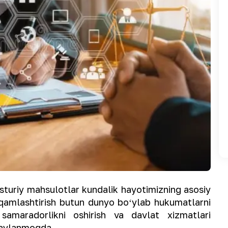
riy mahsulotlar kundalik hayotimizning asosiy
aqamlashtirish butun dunyo boʻylab hukumatlarni
 samaradorlikni oshirish va davlat xizmatlari
a aylanmoqda.