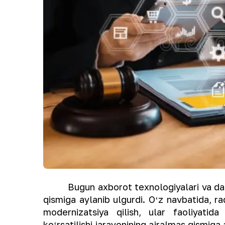
Bugun axborot texnologiyalari va dastu
qismiga aylanib ulgurdi. Oʻz navbatida, r
modernizatsiya qilish, ular faoliyatida
koʻrsatilishi jarayonining ajralmas qismig