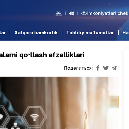
Imkoniyatlari che
lar
Xalqaro hamkorlik
Tahliliy ma’lumotlar
Ha
arni qoʻllash afzalliklari
Поделиться: