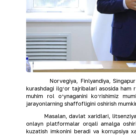
Norvegiya, Finlyandiya, Singapur kab
kurashdagi ilgʻor tajribalari asosida ham
muhim rol oʻynaganini koʻrishimiz mumki
jarayonlarning shaffofligini oshirish mumk
Masalan, davlat xaridlari, litsenziyalar
onlayn platformalar orqali amalga oshiri
kuzatish imkonini beradi va korrupsiya xa