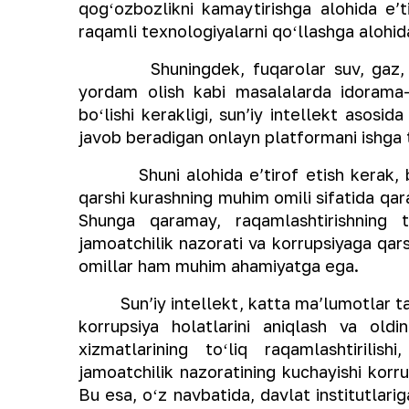
qogʻozbozlikni kamaytirishga alohida eʼt
raqamli texnologiyalarni qoʻllashga alohid
Shuningdek, fuqarolar suv, gaz, elek
yordam olish kabi masalalarda idorama-
boʻlishi kerakligi, sunʼiy intellekt asosid
javob beradigan onlayn platformani ishga t
Shuni alohida eʼtirof etish kerak, bug
qarshi kurashning muhim omili sifatida qar
Shunga qaramay, raqamlashtirishning t
jamoatchilik nazorati va korrupsiyaga qar
omillar ham muhim ahamiyatga ega.
Sunʼiy intellekt, katta maʼlumotlar tahli
korrupsiya holatlarini aniqlash va oldi
xizmatlarining toʻliq raqamlashtirilis
jamoatchilik nazoratining kuchayishi korr
Bu esa, oʻz navbatida, davlat institutlarig