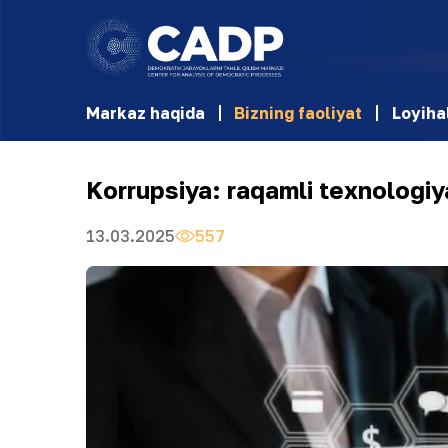
Markaz haqida
Bizning faoliyat
Loyiha
Korrupsiya: raqamli texnologiyal
13.03.2025
557