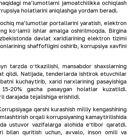
r haqidagi maʼlumotlarni jamoatchilikka ochiqlash
orrupsiya holatlarini aniqlashga yordam beradi.
iq maʼlumotlar portallarini yaratish, elektron
keng koʻlamli ishlar amalga oshirilmoqda. Birgina
Oʻzbekistonda davlat xaridlarining elektron tizimi
onlarining shaffofligini oshirib, korrupsiya xavfini
rzda oʻtkazilishi, mansabdor shaxslarning
 qildi. Natijada, tenderlarda ishtirok etuvchilar
batni kuchaytirib, xarid narxlarining pasayishiga
r 15-20% gacha pasaygan holatlar kuzatildi.
i darajada tejalishiga erishildi.
rupsiyaga qarshi kurashish milliy kengashining
mlashtirish orqali korrupsiyaning kamaytirilishida
da ustuvor vazifalarga alohida eʼtibor qaratdi.
ri bilan quritish uchun, avvalo, inson omili va