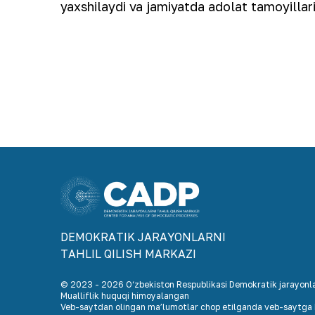
yaxshilaydi va jamiyatda adolat tamoyilla
DEMOKRАTIK JАRАYONLАRNI
TАHLIL QILISH MАRKАZI
© 2023 -
2026
O‘zbekiston Respublikasi Demokratik jarayonlar
Mualliflik huquqi himoyalangan
Veb-saytdan olingan maʼlumotlar chop etilganda veb-saytga h