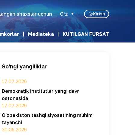
klangan shaxslar uchun
Oʻz
Kirish
mkorlar
Mediateka
KUTILGAN FURSAT
So'ngi yangiliklar
17.07.2026
Demokratik institutlar yangi davr
ostonasida
17.07.2026
O‘zbekiston tashqi siyosatining muhim
tayanchi
30.06.2026