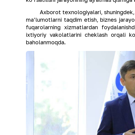
Axborot texnologiyalari, shuningdek, sha
maʼlumotlarni taqdim etish, biznes jarayo
fuqarolarning xizmatlardan foydalanishd
ixtiyoriy vakolatlarini cheklash orqali k
baholanmoqda.