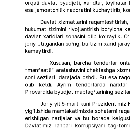
orqali davlat byudjeti, xaridlar, loyihala
esa jamoatchilik nazoratini kuchaytirib, k
Davlat xizmatlarini raqamlashtirish, och
hukumat tizimini rivojlantirish boʻyicha 
davlat xaridlari sohasini olib koʻraylik. 
joriy etilgandan soʻng, bu tizim xarid jaray
kamaytirdi.
Xususan, barcha tenderlar onlayn ta
“manfaatli” aralashuvini cheklashga xizmat
soni sezilarli darajada oshdi. Bu esa raqo
olib keldi. Ayrim tenderlarda narxla
Pirovardida byudjet mablagʻlarining sezilarl
Joriy yil 5-mart kuni Prezidentimiz Kor
yigʻilishida mamlakatimizda sohalarni raqa
erishilgan natijalar va bu borada kelgusi
Davlatimiz rahbari korrupsiyani tag-tomi