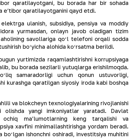
ibor qaratilayotgani, bu borada har bir sohada
a eʼtibor qaratilayotganini qayd etdi.
trga ulanish, subsidiya, pensiya va moddiy
idora yurmasdan, onlayn javob oladigan tizim
a aholining savollariga qoʻl telefoni orqali sodda
ushirish boʻyicha alohida koʻrsatma berildi.
un yurtimizda raqamlashtirishni korrupsiyaga
alib, bu borada sezilarli yutuqlarga erishilmoqda.
oʻliq samaradorligi uchun qonun ustuvorligi,
shi kurashga qaratilgan siyosiy iroda kabi boshqa
li va blokcheyn texnologiyalarining rivojlanishi
ni olishda yangi imkoniyatlar yaratadi. Davlat
hi, ochiq maʼlumotlarning keng tarqalishi va
upsiya xavfini minimallashtirishga yordam beradi.
a boʻlgan ishonchni oshiradi, investitsiya muhitini