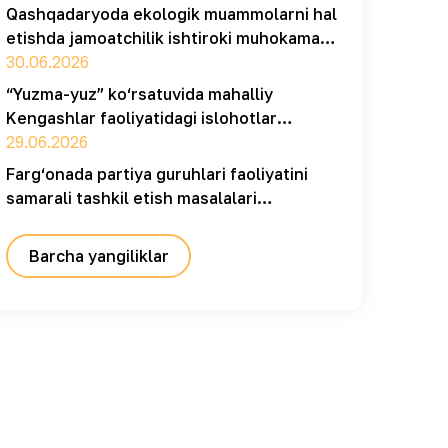
Qashqadaryoda ekologik muammolarni hal
etishda jamoatchilik ishtiroki muhokama
qilindi
30.06.2026
“Yuzma-yuz” ko‘rsatuvida mahalliy
Kengashlar faoliyatidagi islohotlar
muhokama qilindi
29.06.2026
Farg‘onada partiya guruhlari faoliyatini
samarali tashkil etish masalalari
muhokama qilindi
Barcha yangiliklar