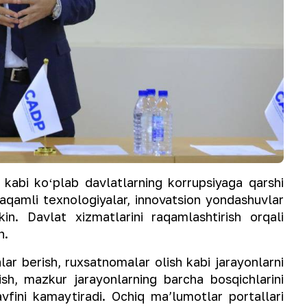
i koʻplab davlatlarning korrupsiyaga qarshi
 raqamli texnologiyalar, innovatsion yondashuvlar
n. Davlat xizmatlarini raqamlashtirish orqali
in.
 berish, ruxsatnomalar olish kabi jarayonlarni
sh, mazkur jarayonlarning barcha bosqichlarini
vfini kamaytiradi. Ochiq maʼlumotlar portallari