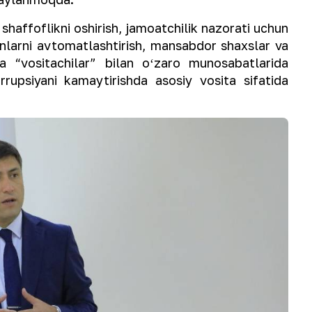
ffoflikni oshirish, jamoatchilik nazorati uchun
nlarni avtomatlashtirish, mansabdor shaxslar va
a “vositachilar” bilan oʻzaro munosabatlarida
orrupsiyani kamaytirishda asosiy vosita sifatida