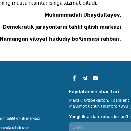
rining mustahkamlanishiga xizmat qiladi.
Muhammadali Ubaydullayev,
Demokratik jarayonlarni tahlil qilish markazi
Namangan viloyat hududiy boʻlinmasi rahbari.
Foydalanish shartlari
Manzil
:
O‘zbekiston, Toshkent s
Ma'lumot uchun telefon
:
+998 (
Yangiliklardan xabardor bo'li
ni tahlil qilish markazi
avola qilish shart