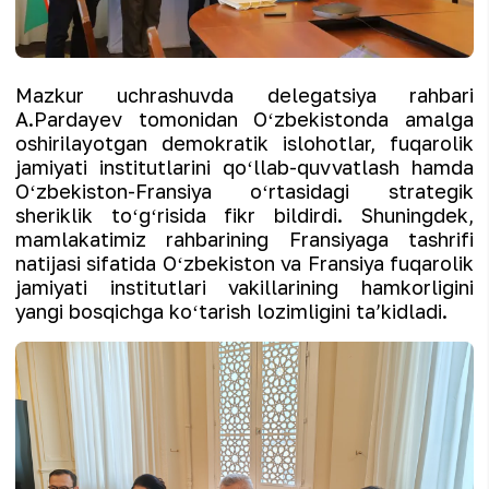
Mazkur uchrashuvda delegatsiya rahbari
A.Pardayev tomonidan Oʻzbekistonda amalga
oshirilayotgan demokratik islohotlar, fuqarolik
jamiyati institutlarini qoʻllab-quvvatlash hamda
Oʻzbekiston-Fransiya oʻrtasidagi strategik
sheriklik toʻgʻrisida fikr bildirdi. Shuningdek,
mamlakatimiz rahbarining Fransiyaga tashrifi
natijasi sifatida Oʻzbekiston va Fransiya fuqarolik
jamiyati institutlari vakillarining hamkorligini
yangi bosqichga koʻtarish lozimligini taʼkidladi.