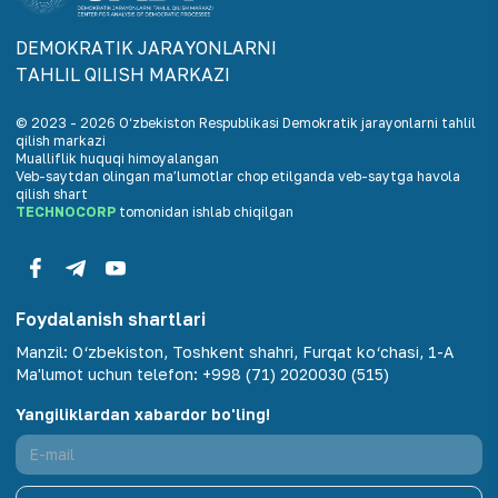
DEMOKRАTIK JАRАYONLАRNI
TАHLIL QILISH MАRKАZI
© 2023 -
2026
O‘zbekiston Respublikasi Demokratik jarayonlarni tahlil
qilish markazi
Mualliflik huquqi himoyalangan
Veb-saytdan olingan maʼlumotlar chop etilganda veb-saytga havola
qilish shart
TECHNOCORP
tomonidan ishlab chiqilgan
Foydalanish shartlari
Manzil
:
O‘zbekiston, Toshkent shahri, Furqat ko‘chasi, 1-A
Ma'lumot uchun telefon
:
+998 (71) 2020030 (515)
Yangiliklardan xabardor bo'ling!