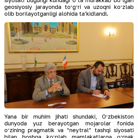
siyosati bugungi kundagi oʻta murakkab boʻlgan
geosiyosiy jarayonda toʻgʻri va uzoqni koʻzlab
olib borilayotganligi alohida taʼkidlandi.
Yana bir muhim jihati shundaki, Oʻzbekiston
dunyoda yuz berayotgan mojarolar fonida
oʻzining pragmatik va “neytral” tashqi siyosati
bilan boshqa koʻplab mamlakatlarga oʻrnak