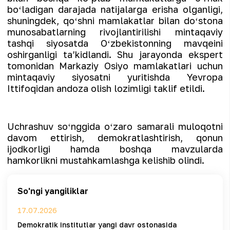
boʻladigan darajada natijalarga erisha olganligi,
shuningdek, qoʻshni mamlakatlar bilan doʻstona
munosabatlarning rivojlantirilishi mintaqaviy
tashqi siyosatda Oʻzbekistonning mavqeini
oshirganligi taʼkidlandi. Shu jarayonda ekspert
tomonidan Markaziy Osiyo mamlakatlari uchun
mintaqaviy siyosatni yuritishda Yevropa
Ittifoqidan andoza olish lozimligi taklif etildi.
Uchrashuv soʻnggida oʻzaro samarali muloqotni
davom ettirish, demokratlashtirish, qonun
ijodkorligi hamda boshqa mavzularda
hamkorlikni mustahkamlashga kelishib olindi.
So'ngi yangiliklar
17.07.2026
Demokratik institutlar yangi davr ostonasida