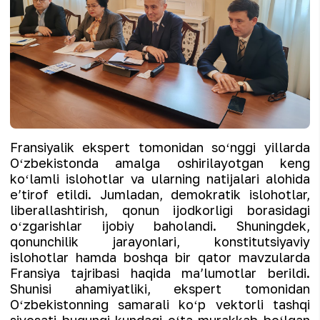
Fransiyalik ekspert tomonidan soʻnggi yillarda
Oʻzbekistonda amalga oshirilayotgan keng
koʻlamli islohotlar va ularning natijalari alohida
eʼtirof etildi. Jumladan, demokratik islohotlar,
liberallashtirish, qonun ijodkorligi borasidagi
oʻzgarishlar ijobiy baholandi. Shuningdek,
qonunchilik jarayonlari, konstitutsiyaviy
islohotlar hamda boshqa bir qator mavzularda
Fransiya tajribasi haqida maʼlumotlar berildi.
Shunisi ahamiyatliki, ekspert tomonidan
Oʻzbekistonning samarali koʻp vektorli tashqi