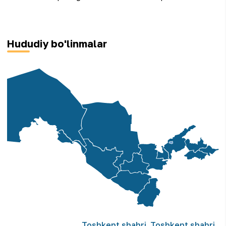
Hududiy bo'linmalar
Toshkent shahri
,
Toshkent shahri,
,