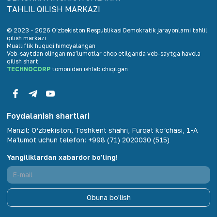
TАHLIL QILISH MАRKАZI
© 2023 -
2026
O‘zbekiston Respublikasi Demokratik jarayonlarni tahlil
qilish markazi
Mualliflik huquqi himoyalangan
Veb-saytdan olingan maʼlumotlar chop etilganda veb-saytga havola
qilish shart
TECHNOCORP
tomonidan ishlab chiqilgan
Foydalanish shartlari
Manzil
:
O‘zbekiston, Toshkent shahri, Furqat ko‘chasi, 1-A
Ma'lumot uchun telefon
:
+998 (71) 2020030 (515)
Yangiliklardan xabardor bo'ling!
Obuna bo'lish