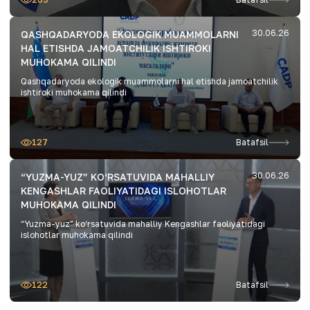
30.06.26
QASHQADARYODA EKOLOGIK MUAMMOLARNI
HAL ETISHDA JAMOATCHILIK ISHTIROKI
MUHOKAMA QILINDI
Qashqadaryoda ekologik muammolarni hal etishda jamoatchilik
ishtiroki muhokama qilindi
127
Batafsil
30.06.26
“YUZMA-YUZ” KO‘RSATUVIDA MAHALLIY
KENGASHLAR FAOLIYATIDAGI ISLOHOTLAR
MUHOKAMA QILINDI
“Yuzma-yuz” ko‘rsatuvida mahalliy Kengashlar faoliyatidagi
islohotlar muhokama qilindi
122
Batafsil