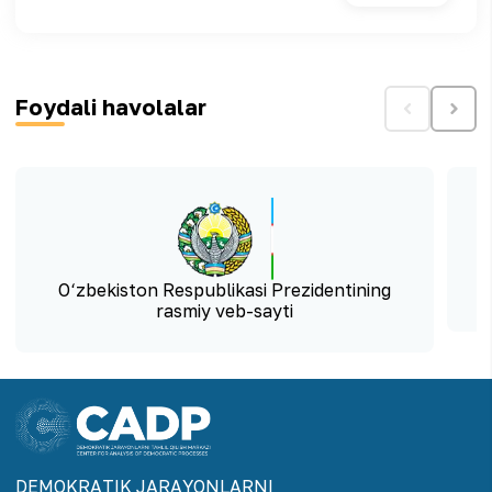
Foydali havolalar
O‘zbekiston Respublikasi Prezidentining
O
rasmiy veb-sayti
DEMOKRАTIK JАRАYONLАRNI