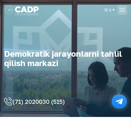
Oʻz
Demokrаtik jаrаyonlаrni tаhlil
qilish mаrkаzi
(71) 2020030 (515)