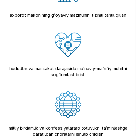
axborot makonining gʼoyaviy mazmunini tizimli tahlil qilish
hududlar va mamlakat darajasida maʼnaviy-maʼrifiy muhitni
sogʼlomlashtirish
milliy birdamlik va konfessiyalararo totuvlikni taʼminlashga
qaratilgan choralarni ishlab chiqish