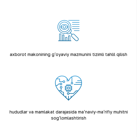
axborot makonining gʼoyaviy mazmunini tizimli tahlil qilish
hududlar va mamlakat darajasida maʼnaviy-maʼrifiy muhitni
sogʼlomlashtirish