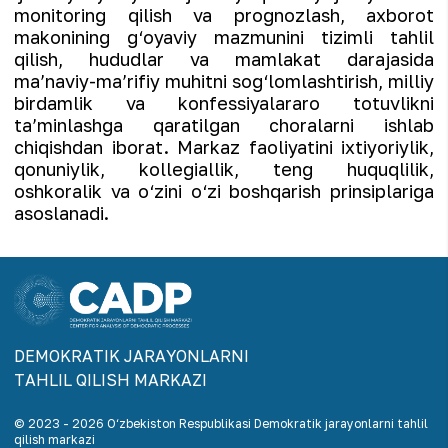
monitoring qilish va prognozlash, axborot
makonining g‘oyaviy mazmunini tizimli tahlil
qilish, hududlar va mamlakat darajasida
ma’naviy-ma’rifiy muhitni sog‘lomlashtirish, milliy
birdamlik va konfessiyalararo totuvlikni
ta’minlashga qaratilgan choralarni ishlab
chiqishdan iborat. Markaz faoliyatini ixtiyoriylik,
qonuniylik, kollegiallik, teng huquqlilik,
oshkoralik va o‘zini o‘zi boshqarish prinsiplariga
asoslanadi.
DEMOKRАTIK JАRАYONLАRNI
TАHLIL QILISH MАRKАZI
© 2023 -
2026
O‘zbekiston Respublikasi Demokratik jarayonlarni tahlil
qilish markazi