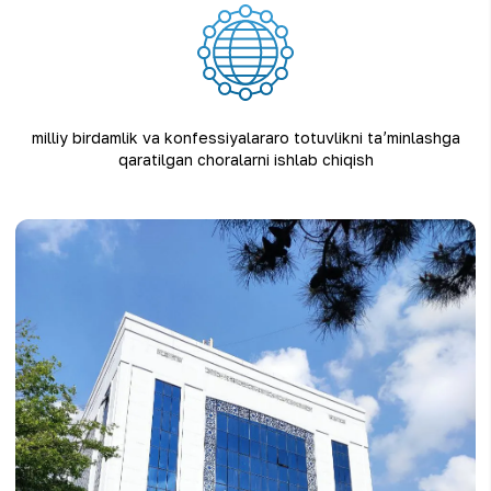
milliy birdamlik va konfessiyalararo totuvlikni taʼminlashga
qaratilgan choralarni ishlab chiqish