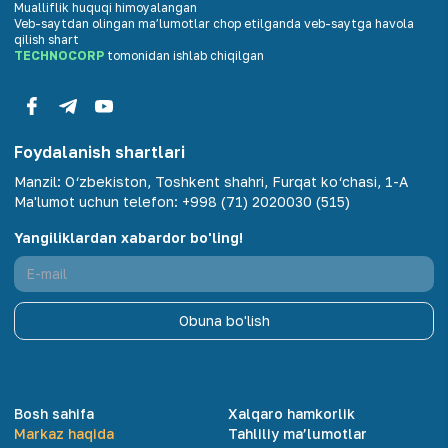
Mualliflik huquqi himoyalangan
Veb-saytdan olingan maʼlumotlar chop etilganda veb-saytga havola
qilish shart
TECHNOCORP
tomonidan ishlab chiqilgan
Foydalanish shartlari
Manzil
:
O‘zbekiston, Toshkent shahri, Furqat ko‘chasi, 1-A
Ma'lumot uchun telefon
:
+998 (71) 2020030 (515)
Yangiliklardan xabardor bo'ling!
Obuna bo'lish
Bosh sahifa
Xalqaro hamkorlik
Markaz haqida
Tahliliy ma’lumotlar