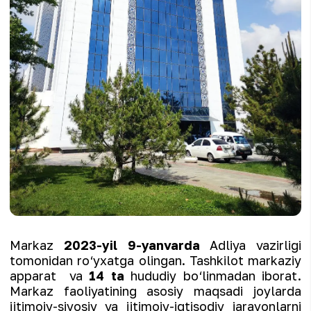
Markaz
2023-yil 9-yanvarda
Adliya vazirligi
tomonidan ro‘yxatga olingan. Tashkilot markaziy
apparat va
14 ta
hududiy bo‘linmadan iborat.
Markaz faoliyatining asosiy maqsadi joylarda
ijtimoiy-siyosiy va ijtimoiy-iqtisodiy jarayonlarni