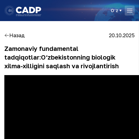
Oʻz
Назад
20.10.2025
Zamonaviy fundamental
tadqiqotlar:O‘zbekistonning biologik
xilma-xilligini saqlash va rivojlantirish