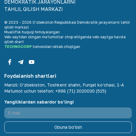
DEMOKRАTIK JАRАYONLАRNI
TАHLIL QILISH MАRKАZI
© 2023 -
2026
O‘zbekiston Respublikasi Demokratik jarayonlarni tahlil
qilish markazi
Mualliflik huquqi himoyalangan
Veb-saytdan olingan maʼlumotlar chop etilganda veb-saytga havola
qilish shart
TECHNOCORP
tomonidan ishlab chiqilgan
Foydalanish shartlari
Manzil
:
O‘zbekiston, Toshkent shahri, Furqat ko‘chasi, 1-A
Ma'lumot uchun telefon
:
+998 (71) 2020030 (515)
Yangiliklardan xabardor bo'ling!
Obuna bo'lish