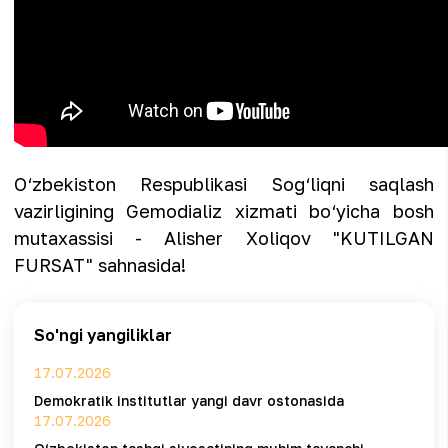
O‘zbekiston Respublikasi Sog‘liqni saqlash
vazirligining Gemodializ xizmati bo‘yicha bosh
mutaxassisi - Alisher Xoliqov "KUTILGAN
FURSAT" sahnasida!
So'ngi yangiliklar
17.07.2026
Demokratik institutlar yangi davr ostonasida
17.07.2026