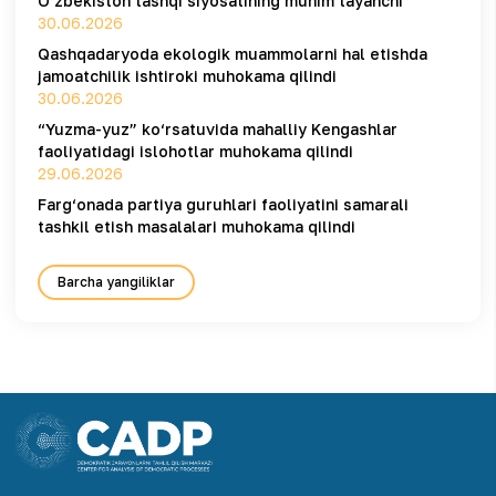
O‘zbekiston tashqi siyosatining muhim tayanchi
30.06.2026
Qashqadaryoda ekologik muammolarni hal etishda
jamoatchilik ishtiroki muhokama qilindi
30.06.2026
“Yuzma-yuz” ko‘rsatuvida mahalliy Kengashlar
faoliyatidagi islohotlar muhokama qilindi
29.06.2026
Farg‘onada partiya guruhlari faoliyatini samarali
tashkil etish masalalari muhokama qilindi
Barcha yangiliklar