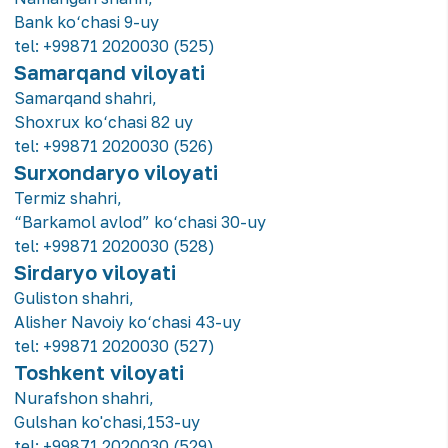
Bank ko‘chasi 9-uy
tel:
+99871 2020030 (525)
Samarqand viloyati
Samarqand shahri,
Shoxrux ko‘chasi 82 uy
tel:
+99871 2020030 (526)
Surxondaryo viloyati
Termiz shahri,
“Barkamol avlod” ko‘chasi 30-uy
tel:
+99871 2020030 (528)
Sirdaryo viloyati
Guliston shahri,
Alisher Navoiy ko‘chasi 43-uy
tel:
+99871 2020030 (527)
Toshkent viloyati
Nurafshon shahri,
Gulshan ko'chasi,153-uy
tel:
+99871 2020030 (529)