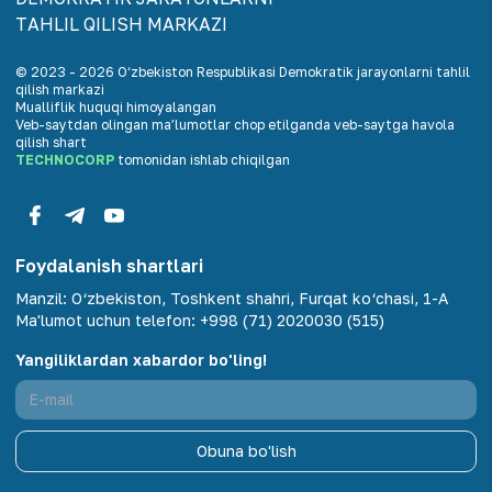
TАHLIL QILISH MАRKАZI
© 2023 -
2026
O‘zbekiston Respublikasi Demokratik jarayonlarni tahlil
qilish markazi
Mualliflik huquqi himoyalangan
Veb-saytdan olingan maʼlumotlar chop etilganda veb-saytga havola
qilish shart
TECHNOCORP
tomonidan ishlab chiqilgan
Foydalanish shartlari
Manzil
:
O‘zbekiston, Toshkent shahri, Furqat ko‘chasi, 1-A
Ma'lumot uchun telefon
:
+998 (71) 2020030 (515)
Yangiliklardan xabardor bo'ling!
Obuna bo'lish