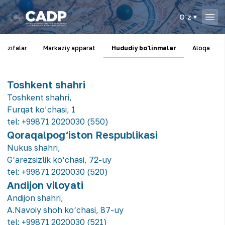
Oʻz
vazifalar
Markaziy apparat
Hududiy bo'linmalar
Aloqa
Toshkent shahri
Toshkent shahri,
Furqat ko’chasi, 1
tel:
+99871 2020030 (550)
Qoraqalpog‘iston Respublikasi
Nukus shahri,
G‘arezsizlik ko‘chasi, 72-uy
tel:
+99871 2020030 (520)
Andijon viloyati
Andijon shahri,
A.Navoiy shoh ko‘chasi, 87-uy
tel:
+99871 2020030 (521)