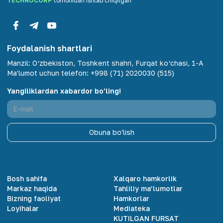
TECHNOCORP
tomonidan ishlab chiqilgan
Foydalanish shartlari
Manzil
:
O‘zbekiston, Toshkent shahri, Furqat ko‘chasi, 1-A
Ma'lumot uchun telefon
:
+998 (71) 2020030 (515)
Yangiliklardan xabardor bo'ling!
Obuna bo'lish
Bosh sahifa
Xalqaro hamkorlik
Markaz haqida
Tahliliy ma’lumotlar
Bizning faoliyat
Hamkorlar
Loyihalar
Mediateka
KUTILGAN FURSAT