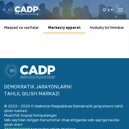
Oʻz
Maqsad va vazifalar
Markaziy apparat
Hududiy bo'linmalar
DEMOKRАTIK JАRАYONLАRNI
TАHLIL QILISH MАRKАZI
© 2023 -
2026
O‘zbekiston Respublikasi Demokratik jarayonlarni tahlil
qilish markazi
Mualliflik huquqi himoyalangan
Veb-saytdan olingan maʼlumotlar chop etilganda veb-saytga havola
qilish shart