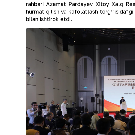
rahbari Azamat Pardayev Xitoy Xalq Respu
hurmat qilish va kafolatlash toʻgʻrisida”g
bilan ishtirok etdi.