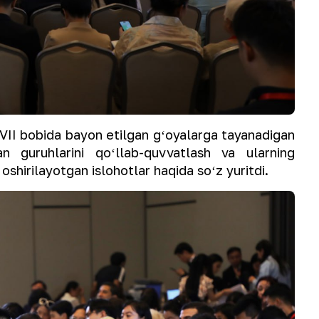
II bobida bayon etilgan gʻoyalarga tayanadigan
n guruhlarini qoʻllab-quvvatlash va ularning
oshirilayotgan islohotlar haqida soʻz yuritdi.