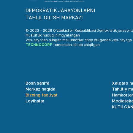
DEMOKRАTIK JАRАYONLАRNI
TАHLIL QILISH MАRKАZI
© 2023 -
2026
O‘zbekiston Respublikasi Demokratik jarayonlar
Mualliflik huquqi himoyalangan
Veb-saytdan olingan maʼlumotlar chop etilganda veb-saytga h
TECHNOCORP
tomonidan ishlab chiqilgan
Bosh sahifa
Xalqaro h
Markaz haqida
Tahliliy m
Bizning faoliyat
Hamkorla
Loyihalar
Mediatek
KUTILGAN