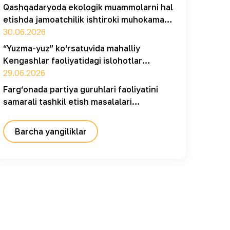
Qashqadaryoda ekologik muammolarni hal
etishda jamoatchilik ishtiroki muhokama
qilindi
30.06.2026
“Yuzma-yuz” ko‘rsatuvida mahalliy
Kengashlar faoliyatidagi islohotlar
muhokama qilindi
29.06.2026
Farg‘onada partiya guruhlari faoliyatini
samarali tashkil etish masalalari
muhokama qilindi
Barcha yangiliklar