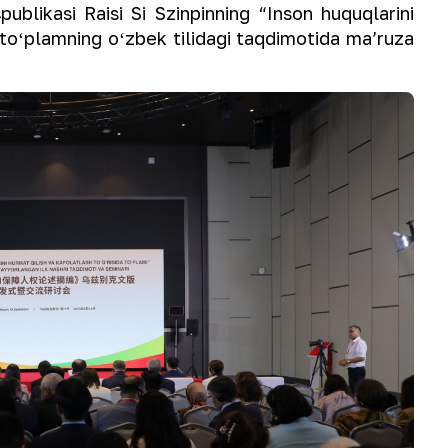
blikasi Raisi Si Szinpinning “Inson huquqlarini
i toʻplamning oʻzbek tilidagi taqdimotida maʼruza