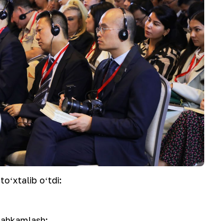
toʻxtalib oʻtdi:
stahkamlash;