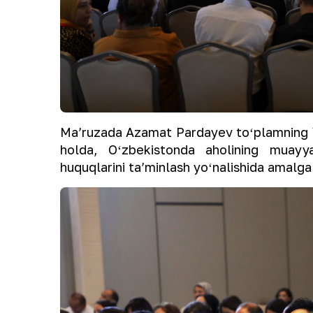
Maʼruzada Azamat Pardayev toʻplamning V
holda, Oʻzbekistonda aholining muayya
huquqlarini taʼminlash yoʻnalishida amalga 