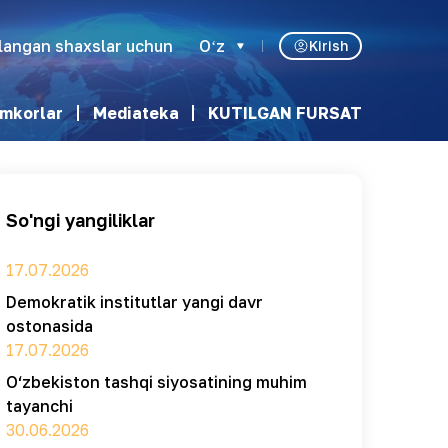
klangan shaxslar uchun
Oʻz
Kirish
mkorlar
Mediateka
KUTILGAN FURSAT
So'ngi yangiliklar
17.07.2026
Demokratik institutlar yangi davr
ostonasida
17.07.2026
O‘zbekiston tashqi siyosatining muhim
tayanchi
30.06.2026