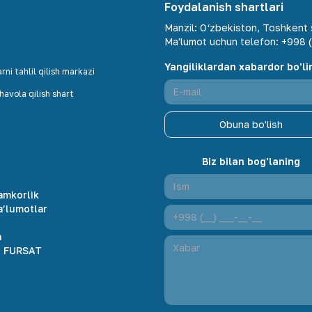
Foydalanish shartlari
Manzil
:
O‘zbekiston, Toshkent s
Ma'lumot uchun telefon
:
+998 (
Yangiliklardan xabardor bo'li
ni tahlil qilish markazi
avola qilish shart
Obuna bo'lish
Biz bilan bog'laning
amkorlik
a’lumotlar
r
a
 FURSAT