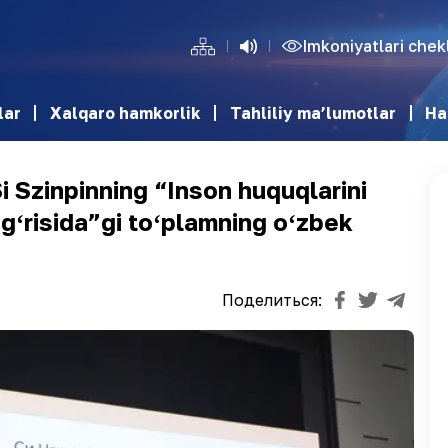
Imkoniyatlari che
lar
Xalqaro hamkorlik
Tahliliy ma’lumotlar
Ha
i Szinpinning “Inson huquqlarini
ʻgʻrisida”gi toʻplamning oʻzbek
Поделиться: