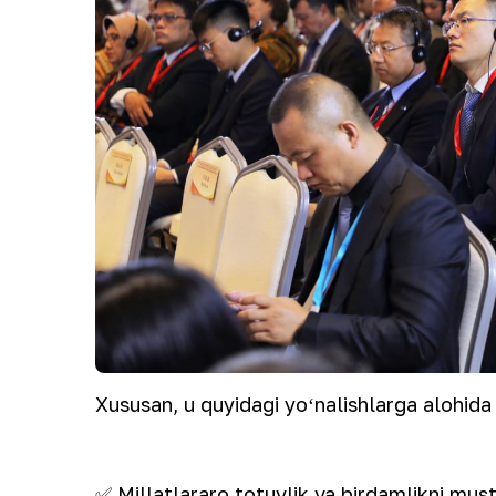
Xususan, u quyidagi yoʻnalishlarga alohida 
✅ Millatlararo totuvlik va birdamlikni mu