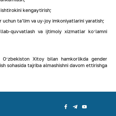
ishtirokini kengaytirish;
 uchun taʼlim va uy-joy imkoniyatlarini yaratish;
lab-quvvatlash va ijtimoiy xizmatlar koʻlamni
 Oʻzbekiston Xitoy bilan hamkorlikda gender
nish sohasida tajriba almashishni davom ettirishga