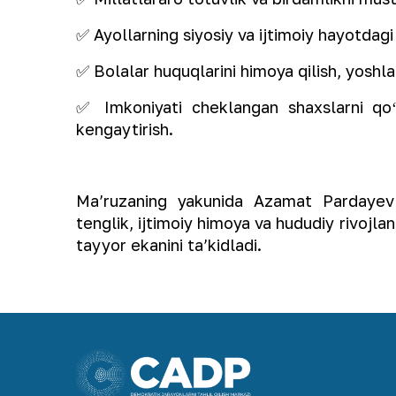
✅ Ayollarning siyosiy va ijtimoiy hayotdagi 
✅ Bolalar huquqlarini himoya qilish, yoshlar
✅ Imkoniyati cheklangan shaxslarni qoʻl
kengaytirish.
Maʼruzaning yakunida Azamat Pardayev
tenglik, ijtimoiy himoya va hududiy rivojla
tayyor ekanini taʼkidladi.