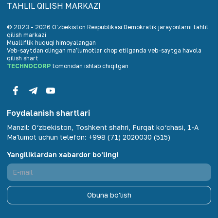
TАHLIL QILISH MАRKАZI
© 2023 -
2026
O‘zbekiston Respublikasi Demokratik jarayonlarni tahlil
qilish markazi
Mualliflik huquqi himoyalangan
Veb-saytdan olingan maʼlumotlar chop etilganda veb-saytga havola
qilish shart
TECHNOCORP
tomonidan ishlab chiqilgan
Foydalanish shartlari
Manzil
:
O‘zbekiston, Toshkent shahri, Furqat ko‘chasi, 1-A
Ma'lumot uchun telefon
:
+998 (71) 2020030 (515)
Yangiliklardan xabardor bo'ling!
Obuna bo'lish