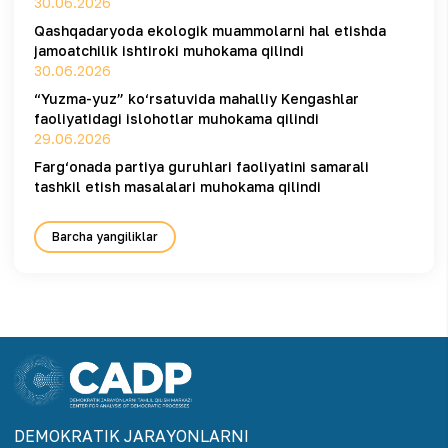
30.06.2026
Qashqadaryoda ekologik muammolarni hal etishda
jamoatchilik ishtiroki muhokama qilindi
30.06.2026
“Yuzma-yuz” ko‘rsatuvida mahalliy Kengashlar
faoliyatidagi islohotlar muhokama qilindi
29.06.2026
Farg‘onada partiya guruhlari faoliyatini samarali
tashkil etish masalalari muhokama qilindi
Barcha yangiliklar
DEMOKRАTIK JАRАYONLАRNI