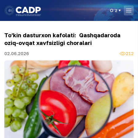
Oʻz
To‘kin dasturxon kafolati: Qashqadaroda
oziq-ovqat xavfsizligi choralari
02.06.2026
212