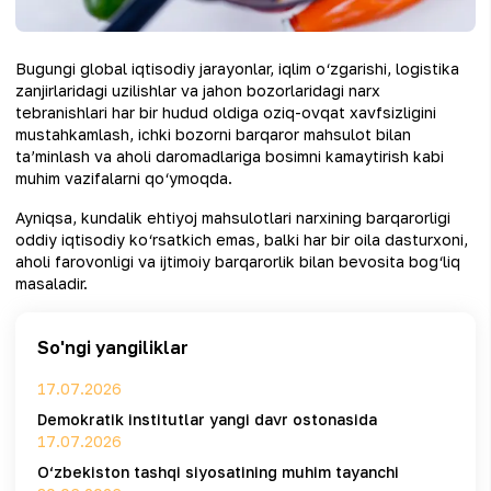
Bugungi global iqtisodiy jarayonlar, iqlim o‘zgarishi, logistika
zanjirlaridagi uzilishlar va jahon bozorlaridagi narx
tebranishlari har bir hudud oldiga oziq-ovqat xavfsizligini
mustahkamlash, ichki bozorni barqaror mahsulot bilan
ta’minlash va aholi daromadlariga bosimni kamaytirish kabi
muhim vazifalarni qo‘ymoqda.
Ayniqsa, kundalik ehtiyoj mahsulotlari narxining barqarorligi
oddiy iqtisodiy ko‘rsatkich emas, balki har bir oila dasturxoni,
aholi farovonligi va ijtimoiy barqarorlik bilan bevosita bog‘liq
masaladir.
So'ngi yangiliklar
17.07.2026
Demokratik institutlar yangi davr ostonasida
17.07.2026
O‘zbekiston tashqi siyosatining muhim tayanchi