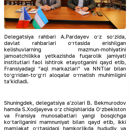
Delegatsiya rahbari A.Pardayev oʻz soʻzida,
davlat rahbarlari oʻrtasida erishilgan
kelishuvlarning mazmun-mohiyatini
jamoatchilikka yetkazishda fuqarolik jamiyati
institutlari faol ishtirok etayotganini qayd etib,
Fransiyadagi “aql markazlari” va NNTlar bilan
toʻgʻridan-toʻgʻri aloqalar oʻrnatish muhimligini
taʼkidladi.
Shuningdek, delegatsiya aʼzolari B. Bekmurodov
hamda S.Xodjayeva oʻz chiqishlarida Oʻzbekiston
va Fransiya munosabatlari yangi bosqichga
koʻtarilganini mamnuniyat bilan qayd etib, ikki
mamlakat oʻrtasidagi hamkorlikda hududiy va