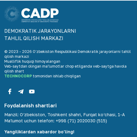
DEMOKRАTIK JАRАYONLАRNI
TАHLIL QILISH MАRKАZI
© 2023 -
2026
O‘zbekiston Respublikasi Demokratik jarayonlarni tahlil
qilish markazi
Mualliflik huquqi himoyalangan
Veb-saytdan olingan maʼlumotlar chop etilganda veb-saytga havola
qilish shart
TECHNOCORP
tomonidan ishlab chiqilgan
Foydalanish shartlari
Manzil
:
O‘zbekiston, Toshkent shahri, Furqat ko‘chasi, 1-A
Ma'lumot uchun telefon
:
+998 (71) 2020030 (515)
Yangiliklardan xabardor bo'ling!