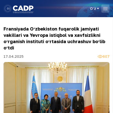
Oʻz
Fransiyada Oʻzbekiston fuqarolik jamiyati
vakillari va Yevropa istiqbol va xavfsizlikni
oʻrganish instituti oʻrtasida uchrashuv boʻlib
oʻtdi
17.04.2025
607