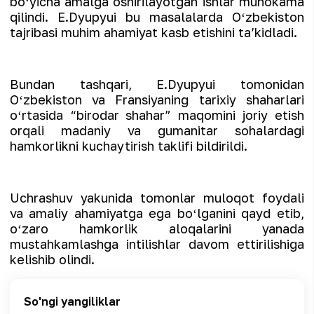
boʻyicha amalga oshirilayotgan ishlar muhokama
qilindi. E.Dyupyui bu masalalarda Oʻzbekiston
tajribasi muhim ahamiyat kasb etishini taʼkidladi.
Bundan tashqari, E.Dyupyui tomonidan
Oʻzbekiston va Fransiyaning tarixiy shaharlari
oʻrtasida “birodar shahar” maqomini joriy etish
orqali madaniy va gumanitar sohalardagi
hamkorlikni kuchaytirish taklifi bildirildi.
Uchrashuv yakunida tomonlar muloqot foydali
va amaliy ahamiyatga ega boʻlganini qayd etib,
oʻzaro hamkorlik aloqalarini yanada
mustahkamlashga intilishlar davom ettirilishiga
kelishib olindi.
So'ngi yangiliklar