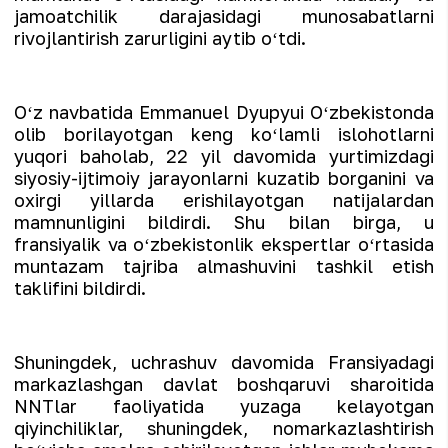
jamoatchilik darajasidagi munosabatlarni
rivojlantirish zarurligini aytib oʻtdi.
Oʻz navbatida Emmanuel Dyupyui Oʻzbekistonda
olib borilayotgan keng koʻlamli islohotlarni
yuqori baholab, 22 yil davomida yurtimizdagi
siyosiy-ijtimoiy jarayonlarni kuzatib borganini va
oxirgi yillarda erishilayotgan natijalardan
mamnunligini bildirdi. Shu bilan birga, u
fransiyalik va oʻzbekistonlik ekspertlar oʻrtasida
muntazam tajriba almashuvini tashkil etish
taklifini bildirdi.
Shuningdek, uchrashuv davomida Fransiyadagi
markazlashgan davlat boshqaruvi sharoitida
NNTlar faoliyatida yuzaga kelayotgan
qiyinchiliklar, shuningdek, nomarkazlashtirish