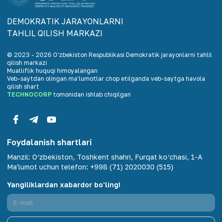
DEMOKRАTIK JАRАYONLАRNI
TАHLIL QILISH MАRKАZI
© 2023 -
2026
O‘zbekiston Respublikasi Demokratik jarayonlarni tahlil
qilish markazi
Mualliflik huquqi himoyalangan
Veb-saytdan olingan maʼlumotlar chop etilganda veb-saytga havola
qilish shart
TECHNOCORP
tomonidan ishlab chiqilgan
Foydalanish shartlari
Manzil
:
O‘zbekiston, Toshkent shahri, Furqat ko‘chasi, 1-A
Ma'lumot uchun telefon
:
+998 (71) 2020030 (515)
Yangiliklardan xabardor bo'ling!