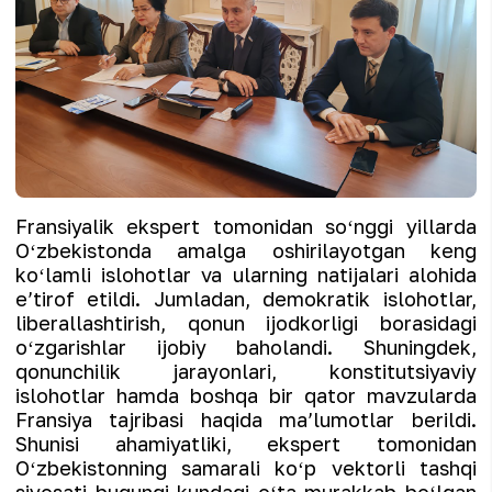
Fransiyalik ekspert tomonidan soʻnggi yillarda
Oʻzbekistonda amalga oshirilayotgan keng
koʻlamli islohotlar va ularning natijalari alohida
eʼtirof etildi. Jumladan, demokratik islohotlar,
liberallashtirish, qonun ijodkorligi borasidagi
oʻzgarishlar ijobiy baholandi. Shuningdek,
qonunchilik jarayonlari, konstitutsiyaviy
islohotlar hamda boshqa bir qator mavzularda
Fransiya tajribasi haqida maʼlumotlar berildi.
Shunisi ahamiyatliki, ekspert tomonidan
Oʻzbekistonning samarali koʻp vektorli tashqi