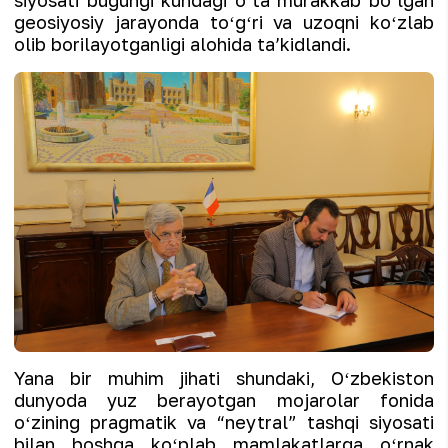
siyosati bugungi kundagi oʻta murakkab boʻlgan
geosiyosiy jarayonda toʻgʻri va uzoqni koʻzlab
olib borilayotganligi alohida taʼkidlandi.
Yana bir muhim jihati shundaki, Oʻzbekiston
dunyoda yuz berayotgan mojarolar fonida
oʻzining pragmatik va “neytral” tashqi siyosati
bilan boshqa koʻplab mamlakatlarga oʻrnak