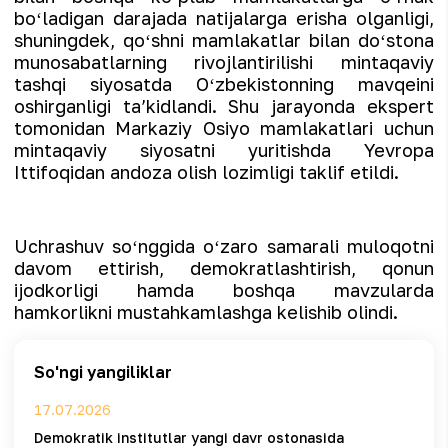
boʻladigan darajada natijalarga erisha olganligi,
shuningdek, qoʻshni mamlakatlar bilan doʻstona
munosabatlarning rivojlantirilishi mintaqaviy
tashqi siyosatda Oʻzbekistonning mavqeini
oshirganligi taʼkidlandi. Shu jarayonda ekspert
tomonidan Markaziy Osiyo mamlakatlari uchun
mintaqaviy siyosatni yuritishda Yevropa
Ittifoqidan andoza olish lozimligi taklif etildi.
Uchrashuv soʻnggida oʻzaro samarali muloqotni
davom ettirish, demokratlashtirish, qonun
ijodkorligi hamda boshqa mavzularda
hamkorlikni mustahkamlashga kelishib olindi.
So'ngi yangiliklar
17.07.2026
Demokratik institutlar yangi davr ostonasida