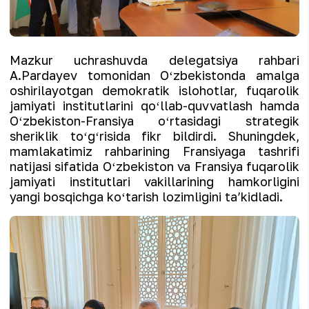
Mazkur uchrashuvda delegatsiya rahbari
A.Pardayev tomonidan Oʻzbekistonda amalga
oshirilayotgan demokratik islohotlar, fuqarolik
jamiyati institutlarini qoʻllab-quvvatlash hamda
Oʻzbekiston-Fransiya oʻrtasidagi strategik
sheriklik toʻgʻrisida fikr bildirdi. Shuningdek,
mamlakatimiz rahbarining Fransiyaga tashrifi
natijasi sifatida Oʻzbekiston va Fransiya fuqarolik
jamiyati institutlari vakillarining hamkorligini
yangi bosqichga koʻtarish lozimligini taʼkidladi.