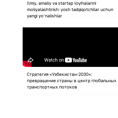
Ilmiy, amaliy va startap loyihalarini
moliyalashtirish: yosh tadqiqotchilar uchun
yangi yo‘nalishlar
Стратегия «Узбекистан-2030»:
превращение страны в центр глобальных
транспортных потоков