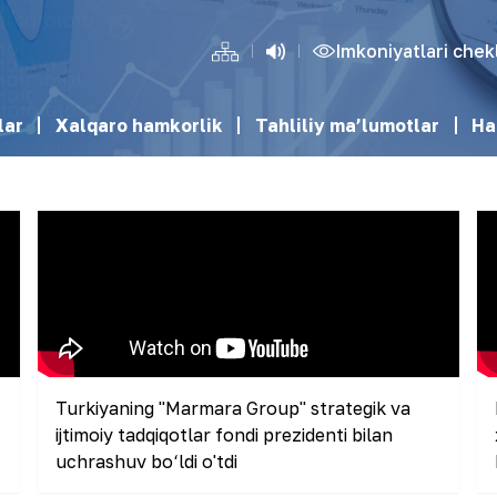
Imkoniyatlari che
lar
Xalqaro hamkorlik
Tahliliy ma’lumotlar
Ha
Turkiyaning "Marmara Group" strategik va
ijtimoiy tadqiqotlar fondi prezidenti bilan
uchrashuv bo‘ldi o'tdi