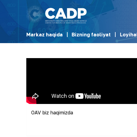
Markaz haqida
Bizning faoliyat
Loyiha
OAV biz haqimizda