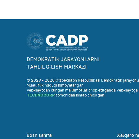
DEMOKRАTIK JАRАYONLАRNI
TАHLIL QILISH MАRKАZI
© 2023 -
2026
O‘zbekiston Respublikasi Demokratik jarayonlar
Mualliflik huquqi himoyalangan
Veb-saytdan olingan maʼlumotlar chop etilganda veb-saytga h
TECHNOCORP
tomonidan ishlab chiqilgan
Bosh sahifa
Xalqaro h