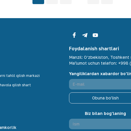
Foydalanish shartlari
Manzil
:
O‘zbekiston, Toshkent s
Ma'lumot uchun telefon
:
+998 (
Yangiliklardan xabardor bo'li
ni tahlil qilish markazi
avola qilish shart
Obuna bo'lish
Biz bilan bog'laning
amkorlik