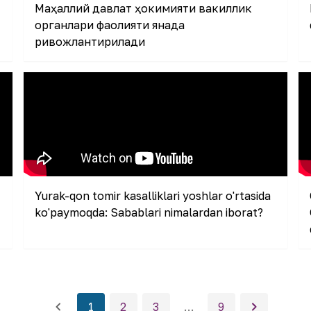
Маҳаллий давлат ҳокимияти вакиллик
органлари фаолияти янада
ривожлантирилади
Yurak-qon tomir kasalliklari yoshlar o'rtasida
ko'paymoqda: Sabablari nimalardan iborat?
1
2
3
…
9