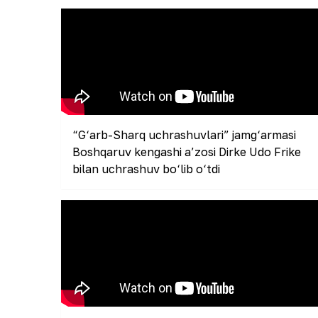
“G‘arb-Sharq uchrashuvlari” jamg‘armasi
Boshqaruv kengashi a’zosi Dirke Udo Frike
bilan uchrashuv bo‘lib o‘tdi