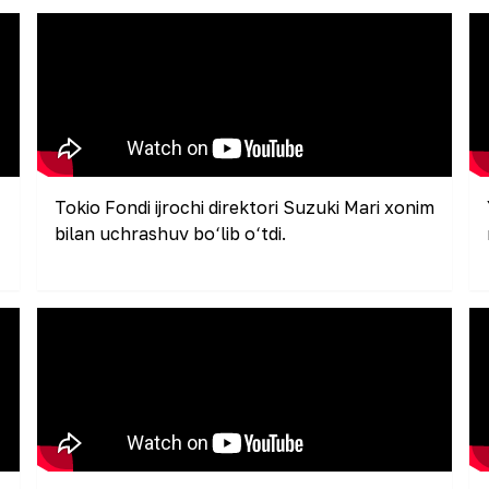
Tokio Fondi ijrochi direktori Suzuki Mari xonim
bilan uchrashuv bo‘lib o‘tdi.