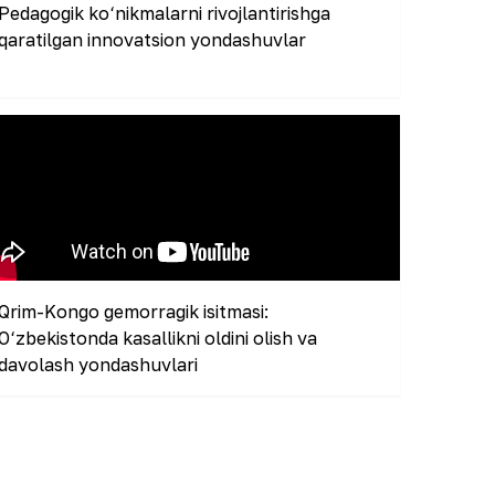
Pedagogik ko‘nikmalarni rivojlantirishga
qaratilgan innovatsion yondashuvlar
Qrim-Kongo gemorragik isitmasi:
O‘zbekistonda kasallikni oldini olish va
davolash yondashuvlari