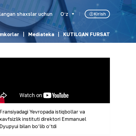
klangan shaxslar uchun
Oʻz
Kirish
mkorlar
Mediateka
KUTILGAN FURSAT
Fransiyadagi Yevropada istiqbollar va
xavfsizlik instituti direktori Emmanuel
Dyupyui bilan bo‘lib o‘tdi