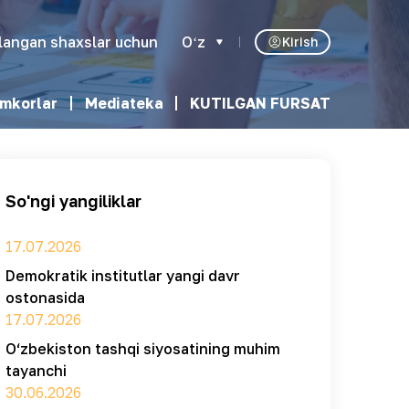
klangan shaxslar uchun
Oʻz
Kirish
mkorlar
Mediateka
KUTILGAN FURSAT
So'ngi yangiliklar
17.07.2026
Demokratik institutlar yangi davr
ostonasida
17.07.2026
O‘zbekiston tashqi siyosatining muhim
tayanchi
30.06.2026