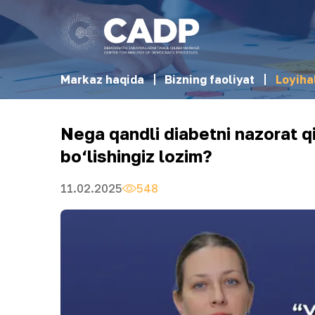
Markaz haqida
Bizning faoliyat
Loyiha
Nega qandli diabetni nazorat q
bo‘lishingiz lozim?
11.02.2025
548