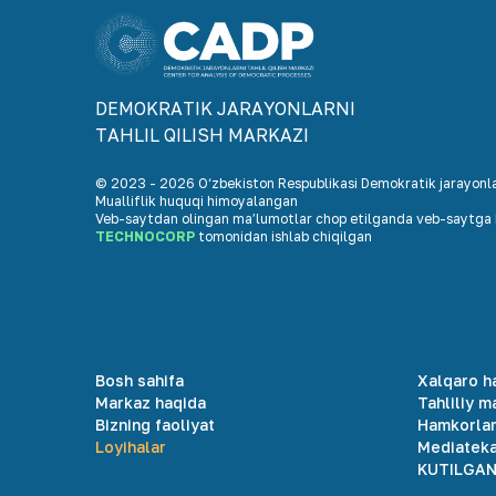
DEMOKRАTIK JАRАYONLАRNI
TАHLIL QILISH MАRKАZI
© 2023 -
2026
O‘zbekiston Respublikasi Demokratik jarayonlar
Mualliflik huquqi himoyalangan
Veb-saytdan olingan maʼlumotlar chop etilganda veb-saytga h
TECHNOCORP
tomonidan ishlab chiqilgan
Bosh sahifa
Xalqaro h
Markaz haqida
Tahliliy m
Bizning faoliyat
Hamkorla
Loyihalar
Mediatek
KUTILGAN