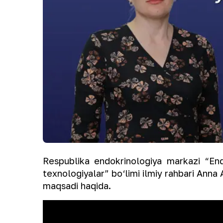
Respublika endokrinologiya markazi “End
texnologiyalar” bo‘limi ilmiy rahbari Anna 
maqsadi haqida.