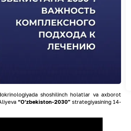
okrinologiyada shoshilinch holatlar va axborot
Aliyeva
“O‘zbekiston-2030”
strategiyasining 14-