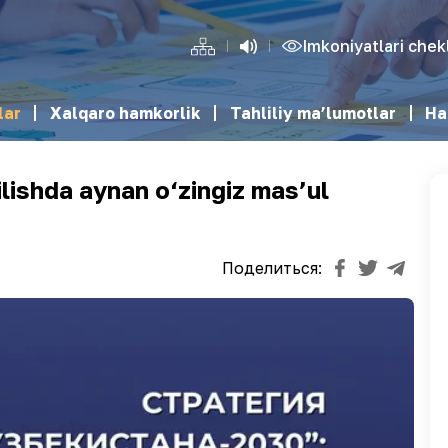
Imkoniyatlari che
lar
Xalqaro hamkorlik
Tahliliy ma’lumotlar
Ha
ilishda aynan o‘zingiz mas’ul
Поделиться: