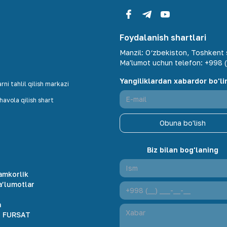
Foydalanish shartlari
Manzil
:
O‘zbekiston, Toshkent s
Ma'lumot uchun telefon
:
+998 (
Yangiliklardan xabardor bo'li
ni tahlil qilish markazi
avola qilish shart
Obuna bo'lish
Biz bilan bog'laning
amkorlik
a’lumotlar
r
a
 FURSAT