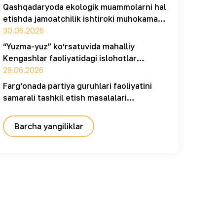
Qashqadaryoda ekologik muammolarni hal
etishda jamoatchilik ishtiroki muhokama
qilindi
30.06.2026
“Yuzma-yuz” ko‘rsatuvida mahalliy
Kengashlar faoliyatidagi islohotlar
muhokama qilindi
29.06.2026
Farg‘onada partiya guruhlari faoliyatini
samarali tashkil etish masalalari
muhokama qilindi
Barcha yangiliklar