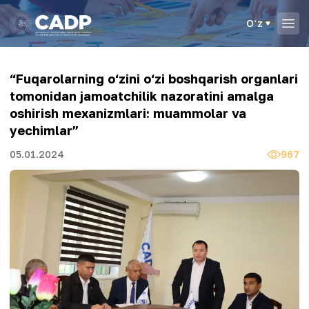
Oʻz
“Fuqarolarning o‘zini o‘zi boshqarish organlari
tomonidan jamoatchilik nazoratini amalga
oshirish mexanizmlari: muammolar va
yechimlar”
05.01.2024
967