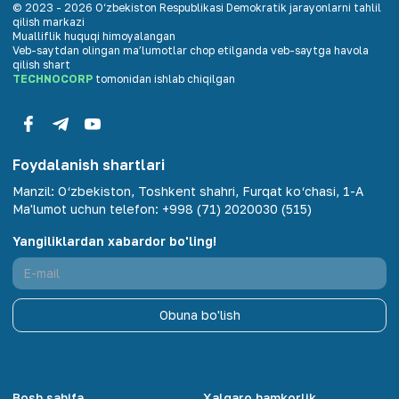
© 2023 -
2026
O‘zbekiston Respublikasi Demokratik jarayonlarni tahlil
qilish markazi
Mualliflik huquqi himoyalangan
Veb-saytdan olingan maʼlumotlar chop etilganda veb-saytga havola
qilish shart
TECHNOCORP
tomonidan ishlab chiqilgan
Foydalanish shartlari
Manzil
:
O‘zbekiston, Toshkent shahri, Furqat ko‘chasi, 1-A
Ma'lumot uchun telefon
:
+998 (71) 2020030 (515)
Yangiliklardan xabardor bo'ling!
Obuna bo'lish
Bosh sahifa
Xalqaro hamkorlik