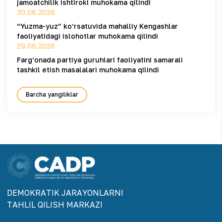
jamoatchilik ishtiroki muhokama qilindi
30.06.2026
“Yuzma-yuz” ko‘rsatuvida mahalliy Kengashlar
faoliyatidagi islohotlar muhokama qilindi
29.06.2026
Farg‘onada partiya guruhlari faoliyatini samarali
tashkil etish masalalari muhokama qilindi
Barcha yangiliklar
DEMOKRАTIK JАRАYONLАRNI
TАHLIL QILISH MАRKАZI