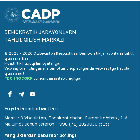
DEMOKRАTIK JАRАYONLАRNI
TАHLIL QILISH MАRKАZI
© 2023 -
2026
O‘zbekiston Respublikasi Demokratik jarayonlarni tahlil
qilish markazi
Mualliflik huquqi himoyalangan
Veb-saytdan olingan maʼlumotlar chop etilganda veb-saytga havola
qilish shart
TECHNOCORP
tomonidan ishlab chiqilgan
Foydalanish shartlari
Manzil
:
O‘zbekiston, Toshkent shahri, Furqat ko‘chasi, 1-A
Ma'lumot uchun telefon
:
+998 (71) 2020030 (515)
Yangiliklardan xabardor bo'ling!