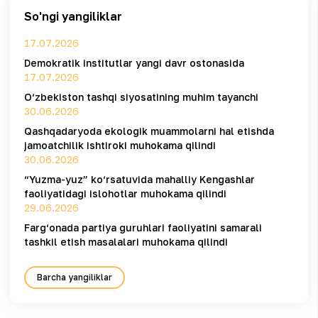
So'ngi yangiliklar
17.07.2026
Demokratik institutlar yangi davr ostonasida
17.07.2026
O‘zbekiston tashqi siyosatining muhim tayanchi
30.06.2026
Qashqadaryoda ekologik muammolarni hal etishda
jamoatchilik ishtiroki muhokama qilindi
30.06.2026
“Yuzma-yuz” ko‘rsatuvida mahalliy Kengashlar
faoliyatidagi islohotlar muhokama qilindi
29.06.2026
Farg‘onada partiya guruhlari faoliyatini samarali
tashkil etish masalalari muhokama qilindi
Barcha yangiliklar