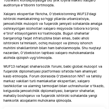
Toshkent konsepsiyasiga oid yirik loyiha maketi xalqaro
auditoriya e’tiborini tortmoqda.
Xalqaro ekspertlar fikricha, O‘zbekistonning WUF13'dagi
ishtiroki mamlakatning so‘nggi yillarda urbanizatsiya,
jamoatchilik muloqoti va fuqarolik jamiyati sohalarida amalga
oshirayotgan islohotlari xalqaro miqyosda tobora ko‘proq
e’tirof etilayotganini ko‘rsatmoqda. Bugun shaharlar
barqarorligi faqat infratuzilma bilan emas, balki aholi
ishtirokini ta’minlash, ochiq muloqot va ijtimoiy ishonch
muhitini shakllantirish bilan ham baholanmoqda. Shu nuqtayi
nazardan, O‘zbekiston tajribasi xalqaro muhokamalarda
alohida qiziqish uyg‘otmoqda.
WUF13 nafaqat shaharsozlik forumi, balki global muloqot va
fuqarolik diplomatiyasi platformasi sifatida ham ahamiyat
kasb etmoqda. Forum doirasida O‘zbekiston NNT va tahliliy
markaz vakillari turli mamlakatlar ekspertlari, xalqaro
tashkilotlar va ularning tarmoqlari bilan uchrashuvlar o‘tkazib,
kelgusida jamoatchilik diplomatiyasi, barqaror shaharlar,
mahalliy boshqaruv va fuqarolik ishtiroki sohalarida yangi
hamkorlik aloqalarini muhokama qilmoqda.