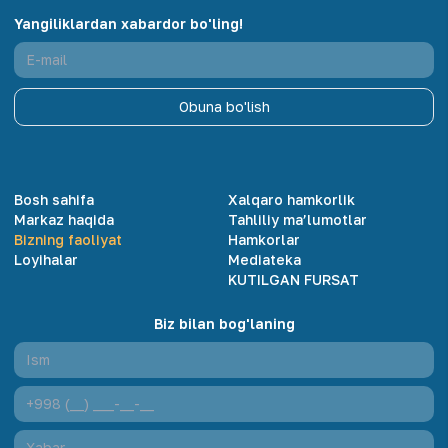
Yangiliklardan xabardor bo'ling!
Obuna bo'lish
Bosh sahifa
Xalqaro hamkorlik
Markaz haqida
Tahliliy ma’lumotlar
Bizning faoliyat
Hamkorlar
Loyihalar
Mediateka
KUTILGAN FURSAT
Biz bilan bog'laning