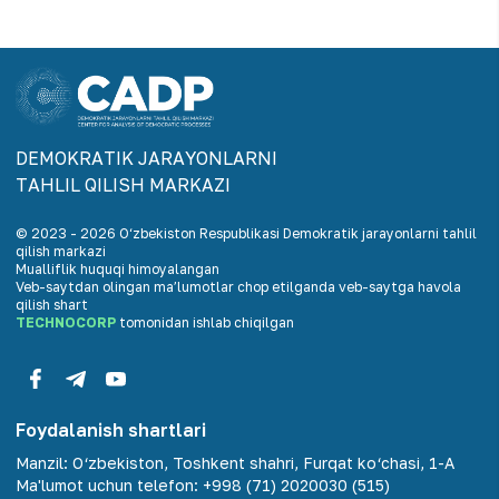
DEMOKRАTIK JАRАYONLАRNI
TАHLIL QILISH MАRKАZI
© 2023 -
2026
O‘zbekiston Respublikasi Demokratik jarayonlarni tahlil
qilish markazi
Mualliflik huquqi himoyalangan
Veb-saytdan olingan maʼlumotlar chop etilganda veb-saytga havola
qilish shart
TECHNOCORP
tomonidan ishlab chiqilgan
Foydalanish shartlari
Manzil
:
O‘zbekiston, Toshkent shahri, Furqat ko‘chasi, 1-A
Ma'lumot uchun telefon
:
+998 (71) 2020030 (515)