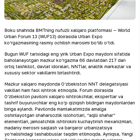
Boku shahrida BMTning nufuzli xalqaro platformasi — World
Urban Forum 13 (WUF13) doirasida Urban Expo
ko‘rgazmasining rasmiy ochilish marosimi bo‘lib o‘tdi.
Bugun WUF tarixidagi eng yirik Urban Expo maydoni sifatida
baholanayotgan mazkur ko‘rgazma 66 davlatdan 217 dan
ortiq tashkilot, davlat idoralari, NNTlar, analitik markazlar va
xususiy sektor vakillarini birlashtirdi.
Mazkur xalqaro maydonda O‘zbekiston NNT delegatsiyasi
vakillari ham faol ishtirok etmoqda. Forum doirasida
O‘zbekiston paviloni xalqaro ishtirokchilar, ekspertlar va
tashrif buyuruvchilar eng ko‘p qiziqish bildirgan maydonlardan
biriga aylandi. Pavilonda mamlakatimizda amalga
oshirilayotgan shaharsozlik islohotlari, “aqlli shahar”
elementlari, jamoatchilik ishtirokini kuchaytirish mexanizmlari,
madaniy merosni saqlash va barqaror urbanizatsiya
yo‘nalishidagi tashabbuslar taqdim etilmoqda. Ayniqsa, Yangi