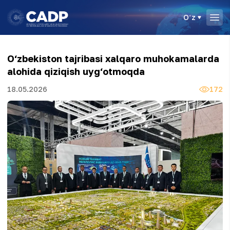
Oʻz
O‘zbekiston tajribasi xalqaro muhokamalarda
alohida qiziqish uyg‘otmoqda
18.05.2026
172