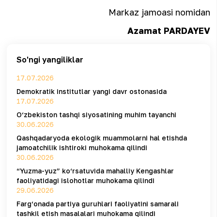
Markaz jamoasi nomidan
Azamat PARDAYEV
So'ngi yangiliklar
17.07.2026
Demokratik institutlar yangi davr ostonasida
17.07.2026
O‘zbekiston tashqi siyosatining muhim tayanchi
30.06.2026
Qashqadaryoda ekologik muammolarni hal etishda
jamoatchilik ishtiroki muhokama qilindi
30.06.2026
“Yuzma-yuz” ko‘rsatuvida mahalliy Kengashlar
faoliyatidagi islohotlar muhokama qilindi
29.06.2026
Farg‘onada partiya guruhlari faoliyatini samarali
tashkil etish masalalari muhokama qilindi