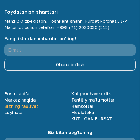
Foydalanish shartlari
Manzil
:
O‘zbekiston, Toshkent shahri, Furqat ko‘chasi, 1-A
Ma'lumot uchun telefon
:
+998 (71) 2020030 (515)
Yangiliklardan xabardor bo'ling!
Obuna bo'lish
Bosh sahifa
Xalqaro hamkorlik
Markaz haqida
Tahliliy ma’lumotlar
Bizning faoliyat
Hamkorlar
Loyihalar
Mediateka
KUTILGAN FURSAT
Biz bilan bog'laning