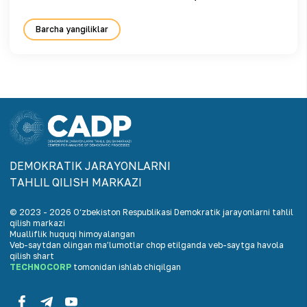
Barcha yangiliklar
DEMOKRАTIK JАRАYONLАRNI
TАHLIL QILISH MАRKАZI
© 2023 -
2026
O‘zbekiston Respublikasi Demokratik jarayonlarni tahlil
qilish markazi
Mualliflik huquqi himoyalangan
Veb-saytdan olingan maʼlumotlar chop etilganda veb-saytga havola
qilish shart
TECHNOCORP
tomonidan ishlab chiqilgan