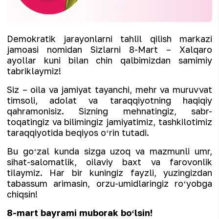
Demokratik jarayonlarni tahlil qilish markazi
jamoasi nomidan Sizlarni 8-Mart – Xalqaro
ayollar kuni bilan chin qalbimizdan samimiy
tabriklaymiz!
Siz – oila va jamiyat tayanchi, mehr va muruvvat
timsoli, adolat va taraqqiyotning haqiqiy
qahramonisiz. Sizning mehnatingiz, sabr-
toqatingiz va bilimingiz jamiyatimiz, tashkilotimiz
taraqqiyotida beqiyos oʻrin tutadi.
Bu goʻzal kunda sizga uzoq va mazmunli umr,
sihat-salomatlik, oilaviy baxt va farovonlik
tilaymiz. Har bir kuningiz fayzli, yuzingizdan
tabassum arimasin, orzu-umidlaringiz roʻyobga
chiqsin!
8-mart bayrami muborak boʻlsin!