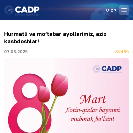
Oʻz
Hurmatli va moʻtabar ayollarimiz, aziz
kasbdoshlar!
07.03.2025
480