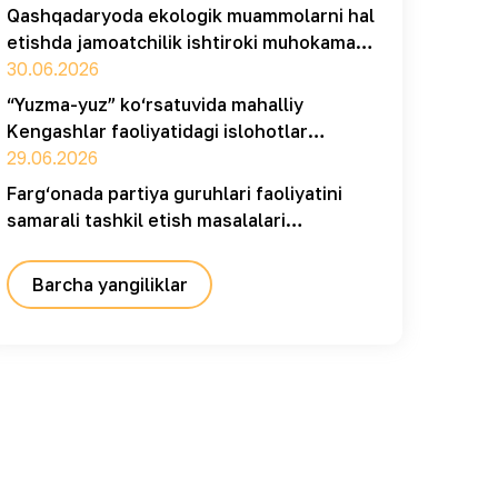
Qashqadaryoda ekologik muammolarni hal
etishda jamoatchilik ishtiroki muhokama
qilindi
30.06.2026
“Yuzma-yuz” ko‘rsatuvida mahalliy
Kengashlar faoliyatidagi islohotlar
muhokama qilindi
29.06.2026
Farg‘onada partiya guruhlari faoliyatini
samarali tashkil etish masalalari
muhokama qilindi
Barcha yangiliklar