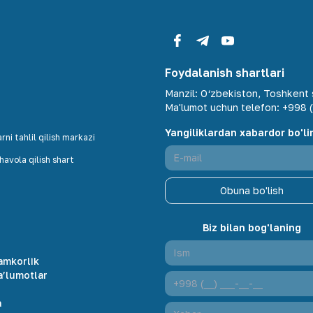
Foydalanish shartlari
Manzil
:
O‘zbekiston, Toshkent s
Ma'lumot uchun telefon
:
+998 (
Yangiliklardan xabardor bo'li
ni tahlil qilish markazi
avola qilish shart
Obuna bo'lish
Biz bilan bog'laning
amkorlik
a’lumotlar
r
a