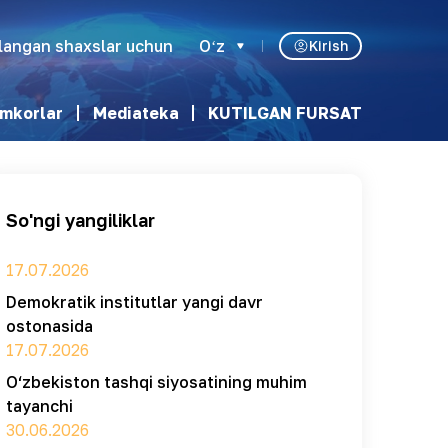
klangan shaxslar uchun
Oʻz
Kirish
mkorlar
Mediateka
KUTILGAN FURSAT
So'ngi yangiliklar
17.07.2026
Demokratik institutlar yangi davr
ostonasida
17.07.2026
O‘zbekiston tashqi siyosatining muhim
tayanchi
30.06.2026