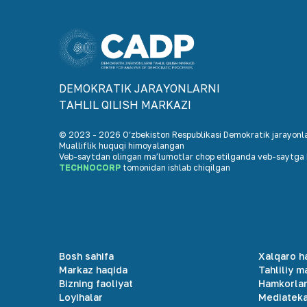
DEMOKRАTIK JАRАYONLАRNI
TАHLIL QILISH MАRKАZI
© 2023 -
2026
O‘zbekiston Respublikasi Demokratik jarayonlar
Mualliflik huquqi himoyalangan
Veb-saytdan olingan maʼlumotlar chop etilganda veb-saytga h
TECHNOCORP
tomonidan ishlab chiqilgan
Bosh sahifa
Xalqaro h
Markaz haqida
Tahliliy m
Bizning faoliyat
Hamkorla
Loyihalar
Mediatek