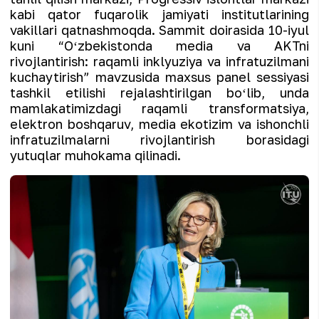
kabi qator fuqarolik jamiyati institutlarining
vakillari qatnashmoqda. Sammit doirasida 10-iyul
kuni “Oʻzbekistonda media va AKTni
rivojlantirish: raqamli inklyuziya va infratuzilmani
kuchaytirish” mavzusida maxsus panel sessiyasi
tashkil etilishi rejalashtirilgan boʻlib, unda
mamlakatimizdagi raqamli transformatsiya,
elektron boshqaruv, media ekotizim va ishonchli
infratuzilmalarni rivojlantirish borasidagi
yutuqlar muhokama qilinadi.