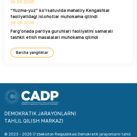
30.06.2026
“Yuzma-yuz” ko‘rsatuvida mahalliy Kengashlar
faoliyatidagi islohotlar muhokama qilindi
29.06.2026
Farg‘onada partiya guruhlari faoliyatini samarali
tashkil etish masalalari muhokama qilindi
Barcha yangiliklar
DEMOKRАTIK JАRАYONLАRNI
TАHLIL QILISH MАRKАZI
© 2023 -
2026
O‘zbekiston Respublikasi Demokratik jarayonlarni tahlil