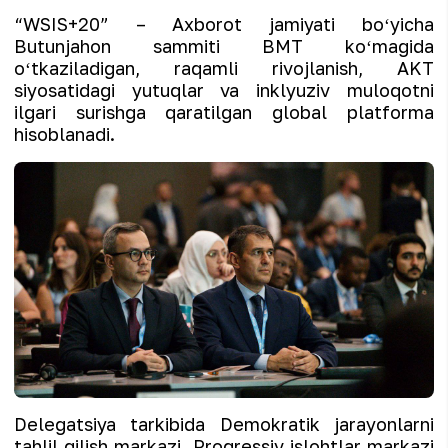
“WSIS+20” – Axborot jamiyati boʻyicha
Butunjahon sammiti BMT koʻmagida
oʻtkaziladigan, raqamli rivojlanish, AKT
siyosatidagi yutuqlar va inklyuziv muloqotni
ilgari surishga qaratilgan global platforma
hisoblanadi.
Delegatsiya tarkibida Demokratik jarayonlarni
tahlil qilish markazi, Progressiv islohtlar markazi