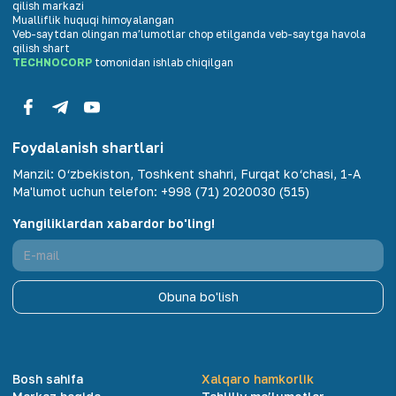
qilish markazi
Mualliflik huquqi himoyalangan
Veb-saytdan olingan maʼlumotlar chop etilganda veb-saytga havola
qilish shart
TECHNOCORP
tomonidan ishlab chiqilgan
Foydalanish shartlari
Manzil
:
O‘zbekiston, Toshkent shahri, Furqat ko‘chasi, 1-A
Ma'lumot uchun telefon
:
+998 (71) 2020030 (515)
Yangiliklardan xabardor bo'ling!
Obuna bo'lish
Bosh sahifa
Xalqaro hamkorlik