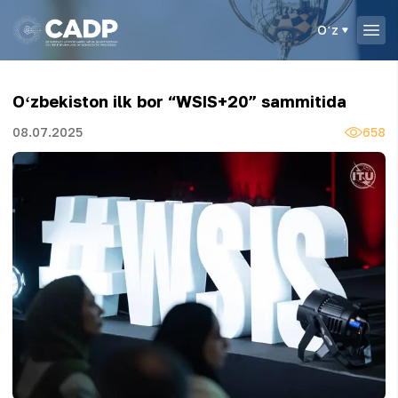
Oʻz
Oʻzbekiston ilk bor “WSIS+20” sammitida
08.07.2025
658