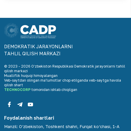
DEMOKRАTIK JАRАYONLАRNI
TАHLIL QILISH MАRKАZI
© 2023 -
2026
O‘zbekiston Respublikasi Demokratik jarayonlarni tahlil
qilish markazi
Mualliflik huquqi himoyalangan
Veb-saytdan olingan maʼlumotlar chop etilganda veb-saytga havola
qilish shart
TECHNOCORP
tomonidan ishlab chiqilgan
Foydalanish shartlari
Manzil
:
O‘zbekiston, Toshkent shahri, Furqat ko‘chasi, 1-A