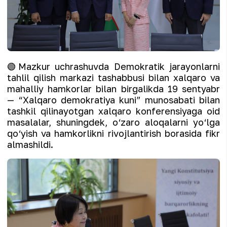
🟢Mazkur uchrashuvda Demokratik jarayonlarni
tahlil qilish markazi tashabbusi bilan xalqaro va
mahalliy hamkorlar bilan birgalikda 19 sentyabr
— “Xalqaro demokratiya kuni” munosabati bilan
tashkil qilinayotgan xalqaro konferensiyaga oid
masalalar, shuningdek, o‘zaro aloqalarni yo‘lga
qo‘yish va hamkorlikni rivojlantirish borasida fikr
almashildi.