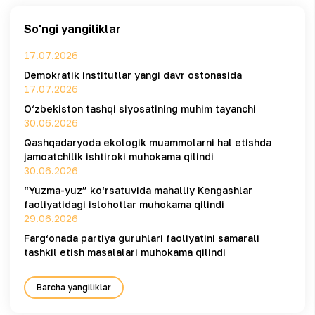
So'ngi yangiliklar
17.07.2026
Demokratik institutlar yangi davr ostonasida
17.07.2026
O‘zbekiston tashqi siyosatining muhim tayanchi
30.06.2026
Qashqadaryoda ekologik muammolarni hal etishda
jamoatchilik ishtiroki muhokama qilindi
30.06.2026
“Yuzma-yuz” ko‘rsatuvida mahalliy Kengashlar
faoliyatidagi islohotlar muhokama qilindi
29.06.2026
Farg‘onada partiya guruhlari faoliyatini samarali
tashkil etish masalalari muhokama qilindi
Barcha yangiliklar