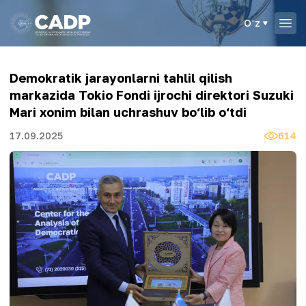
Oʻz
Demokratik jarayonlarni tahlil qilish
markazida Tokio Fondi ijrochi direktori Suzuki
Mari xonim bilan uchrashuv bo‘lib o‘tdi
17.09.2025
614