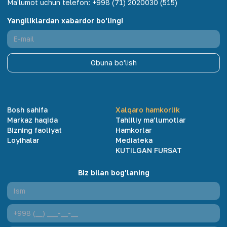
Ma'lumot uchun telefon
:
+998 (71) 2020030 (515)
Yangiliklardan xabardor bo'ling!
Obuna bo'lish
Bosh sahifa
Xalqaro hamkorlik
Markaz haqida
Tahliliy ma’lumotlar
Bizning faoliyat
Hamkorlar
Loyihalar
Mediateka
KUTILGAN FURSAT
Biz bilan bog'laning