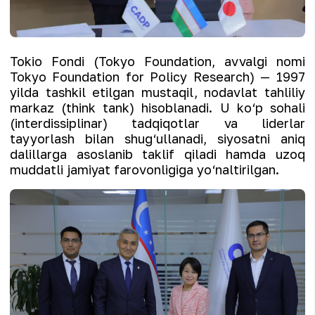
Tokio Fondi (Tokyo Foundation, avvalgi nomi
Tokyo Foundation for Policy Research) — 1997
yilda tashkil etilgan mustaqil, nodavlat tahliliy
markaz (think tank) hisoblanadi. U ko‘p sohali
(interdissiplinar) tadqiqotlar va liderlar
tayyorlash bilan shug‘ullanadi, siyosatni aniq
dalillarga asoslanib taklif qiladi hamda uzoq
muddatli jamiyat farovonligiga yo‘naltirilgan.